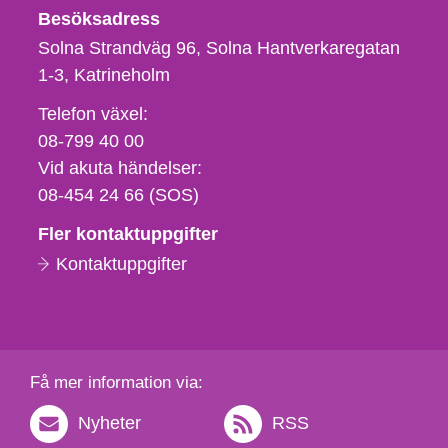
Besöksadress
Solna Strandväg 96, Solna Hantverkaregatan
1-3
Katrineholm
Telefon,
Telefon växel:
fax
08-799 40 00
och
Vid akuta händelser:
e-
08-454 24 66 (SOS)
postadress
Fler kontaktuppgifter
Kontaktuppgifter
Få mer information via:
Nyheter
RSS