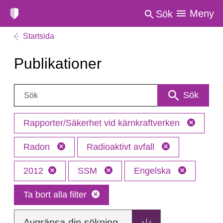
Meny
Sök
Startsida
Publikationer
Sök:
Sök
Rapporter/Säkerhet vid kärnkraftverken
Radon
Radioaktivt avfall
2012
SSM
Engelska
Ta bort alla filter
Avgränsa din sökning