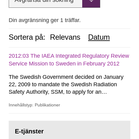
Din avgränsning ger 1 träffar.
Sortera på:
Relevans
Datum
2012:03 The IAEA Integrated Regulatory Review
Service Mission to Sweden in February 2012
The Swedish Government decided on January
22, 2009 to mandate the Swedish Radiation
Safety Authority, SSM, to apply for an
international review of the Author-ity and its
Innehållstyp: Publikationer
areas of supervision, an ‘IRRS’ (Integrated
Regulatory Review Service) carried out by the
International Atomic Energy Agency (IAEA). On
Gå
February 25, 2009, SSM made a formal request
till
E-tjänster
sida:
to the IAEA for an IRRS in Sweden. The time...