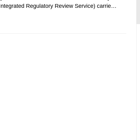
(Integrated Regulatory Review Service) carried
y Agency (IAEA). On February 25, 2009, SSM
an IRRS in Sweden. The time...