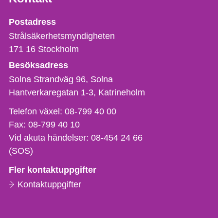
Strålsäkerhetsmyndigheten
Postadress
Strålsäkerhetsmyndigheten
171 16
Stockholm
Besöksadress
Solna Strandväg 96, Solna
Hantverkaregatan 1-3
Katrineholm
Telefon,
Telefon växel:
08-799 40 00
fax
Fax:
08-799 40 10
och
Vid akuta händelser:
08-454 24 66
e-
(SOS)
postadress
Fler kontaktuppgifter
Kontaktuppgifter