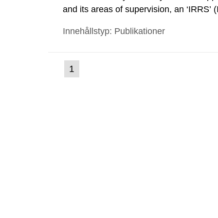
and its areas of supervision, an ‘IRRS’ 
out by the International Atomic Energ
Innehållstyp: Publikationer
made a formal request to the IAEA for 
(nuvarande
1
Gå
till
sida)
sida: