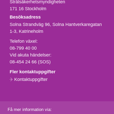
Strålsäkerhetsmyndigheten
171 16
Stockholm
Besöksadress
Solna Strandväg 96, Solna Hantverkaregatan
1-3
Katrineholm
Telefon,
Telefon växel:
fax
08-799 40 00
och
Vid akuta händelser:
e-
08-454 24 66 (SOS)
postadress
Fler kontaktuppgifter
Kontaktuppgifter
Få mer information via: