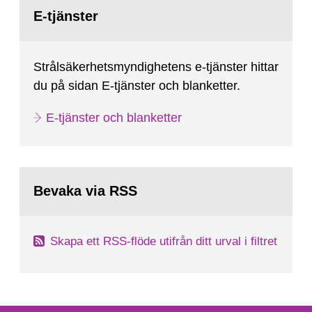
Gå
February 25, 2009, SSM made a formal request
till
E-tjänster
sida:
to the IAEA for an IRRS in Sweden. The time...
Strålsäkerhetsmyndighetens e-tjänster hittar
du på sidan E-tjänster och blanketter.
E-tjänster och blanketter
Bevaka via RSS
Skapa ett RSS-flöde utifrån ditt urval i filtret