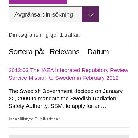
Avgränsa din sökning
Din avgränsning ger 1 träffar.
Sortera på:
Relevans
Datum
2012:03 The IAEA Integrated Regulatory Review
Service Mission to Sweden in February 2012
The Swedish Government decided on January
22, 2009 to mandate the Swedish Radiation
Safety Authority, SSM, to apply for an
international review of the Author-ity and its
Innehållstyp: Publikationer
areas of supervision, an ‘IRRS’ (Integrated
Regulatory Review Service) carried out by the
International Atomic Energy Agency (IAEA). On