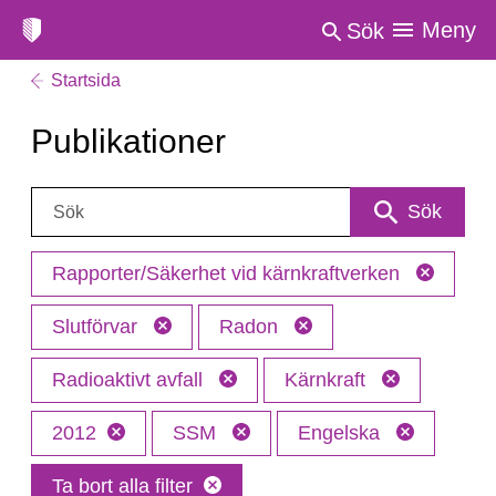
Meny
Sök
Startsida
Publikationer
Sök:
Sök
Rapporter/Säkerhet vid kärnkraftverken
Slutförvar
Radon
Radioaktivt avfall
Kärnkraft
2012
SSM
Engelska
Ta bort alla filter