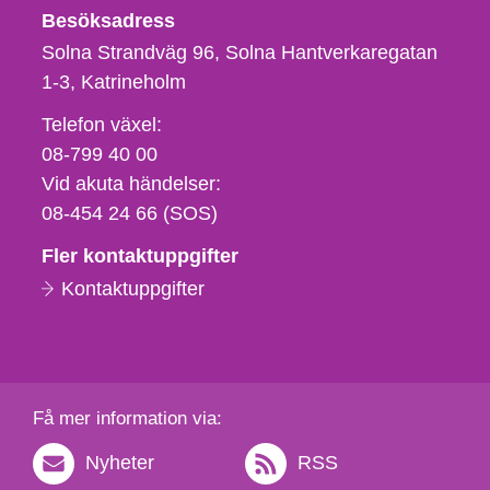
Besöksadress
Solna Strandväg 96, Solna Hantverkaregatan
1-3
Katrineholm
Telefon,
Telefon växel:
fax
08-799 40 00
och
Vid akuta händelser:
e-
08-454 24 66 (SOS)
postadress
Fler kontaktuppgifter
Kontaktuppgifter
Få mer information via:
Nyheter
RSS