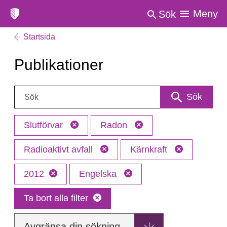
Meny
Sök
Startsida
Publikationer
Sök:
Sök
Slutförvar
Radon
Radioaktivt avfall
Kärnkraft
2012
Engelska
Ta bort alla filter
Avgränsa din sökning