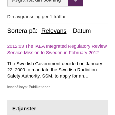
Din avgränsning ger 1 träffar.
Sortera på:
Relevans
Datum
2012:03 The IAEA Integrated Regulatory Review
Service Mission to Sweden in February 2012
The Swedish Government decided on January
22, 2009 to mandate the Swedish Radiation
Safety Authority, SSM, to apply for an
international review of the Author-ity and its
Innehållstyp: Publikationer
areas of supervision, an ‘IRRS’ (Integrated
Regulatory Review Service) carried out by the
International Atomic Energy Agency (IAEA). On
Gå
February 25, 2009, SSM made a formal request
till
E-tjänster
sida:
to the IAEA for an IRRS in Sweden. The time...