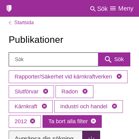
Meny
Sök
Startsida
Publikationer
Sök:
Sök
Rapporter/Säkerhet vid kärnkraftverken
Slutförvar
Radon
Kärnkraft
Industri och handel
2012
Ta bort alla filter
Avgränsa din sökning