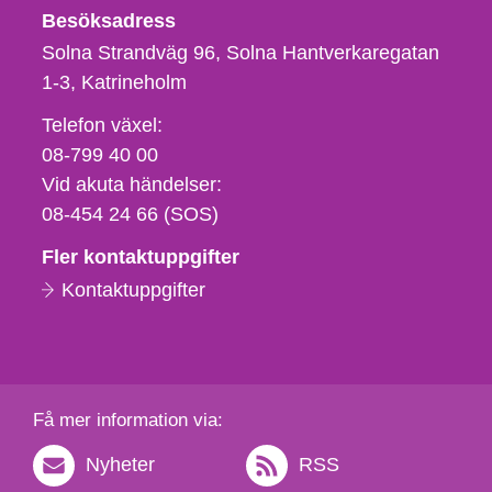
Besöksadress
Solna Strandväg 96, Solna Hantverkaregatan
1-3
Katrineholm
Telefon,
Telefon växel:
fax
08-799 40 00
och
Vid akuta händelser:
e-
08-454 24 66 (SOS)
postadress
Fler kontaktuppgifter
Kontaktuppgifter
Få mer information via:
Nyheter
RSS