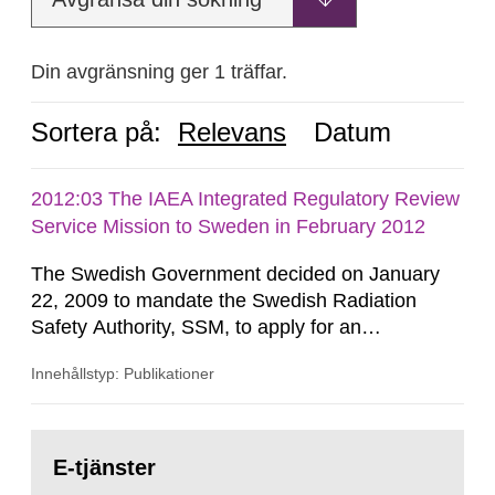
Din avgränsning ger 1 träffar.
Sortera på:
Relevans
Datum
2012:03 The IAEA Integrated Regulatory Review
Service Mission to Sweden in February 2012
The Swedish Government decided on January
22, 2009 to mandate the Swedish Radiation
Safety Authority, SSM, to apply for an
international review of the Author-ity and its
Innehållstyp: Publikationer
areas of supervision, an ‘IRRS’ (Integrated
Regulatory Review Service) carried out by the
International Atomic Energy Agency (IAEA). On
Gå
February 25, 2009, SSM made a formal request
till
E-tjänster
sida:
to the IAEA for an IRRS in Sweden. The time...