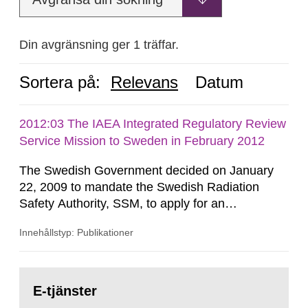
Din avgränsning ger 1 träffar.
Sortera på:
Relevans
Datum
2012:03 The IAEA Integrated Regulatory Review
Service Mission to Sweden in February 2012
The Swedish Government decided on January
22, 2009 to mandate the Swedish Radiation
Safety Authority, SSM, to apply for an
international review of the Author-ity and its
Innehållstyp: Publikationer
areas of supervision, an ‘IRRS’ (Integrated
Regulatory Review Service) carried out by the
International Atomic Energy Agency (IAEA). On
Gå
February 25, 2009, SSM made a formal request
till
E-tjänster
sida:
to the IAEA for an IRRS in Sweden. The time...