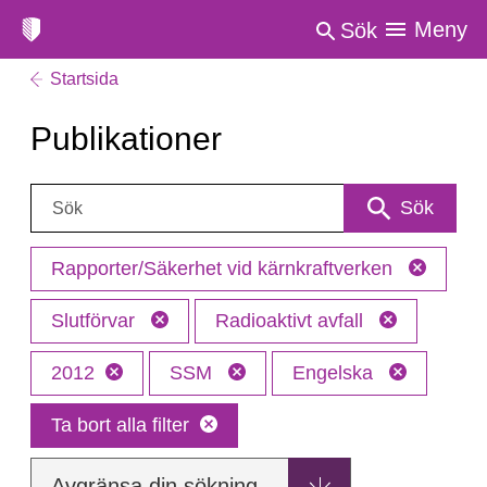
Meny
Sök
Startsida
Publikationer
Sök:
Sök
Rapporter/Säkerhet vid kärnkraftverken
Slutförvar
Radioaktivt avfall
2012
SSM
Engelska
Ta bort alla filter
Avgränsa din sökning