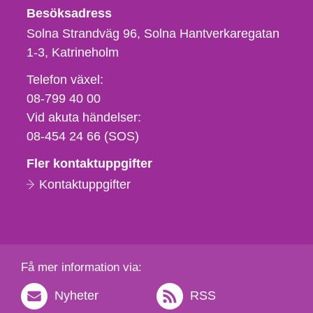
Besöksadress
Solna Strandväg 96, Solna Hantverkaregatan
1-3
Katrineholm
Telefon,
Telefon växel:
fax
08-799 40 00
och
Vid akuta händelser:
e-
08-454 24 66 (SOS)
postadress
Fler kontaktuppgifter
Kontaktuppgifter
Få mer information via:
Nyheter
RSS