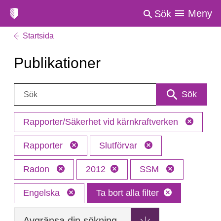
Meny
Sök
Startsida
Publikationer
Sök:
Sök
Rapporter/Säkerhet vid kärnkraftverken
Rapporter
Slutförvar
Radon
2012
SSM
Engelska
Ta bort alla filter
Avgränsa din sökning