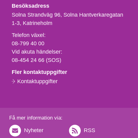
Besöksadress
Solna Strandväg 96, Solna Hantverkaregatan
1-3
Katrineholm
Telefon,
Telefon växel:
fax
08-799 40 00
och
Vid akuta händelser:
e-
08-454 24 66 (SOS)
postadress
Fler kontaktuppgifter
Kontaktuppgifter
Få mer information via:
Nyheter
RSS