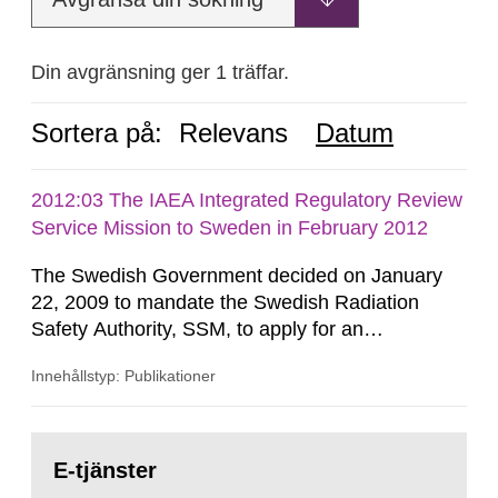
Din avgränsning ger 1 träffar.
Sortera på:
Relevans
Datum
2012:03 The IAEA Integrated Regulatory Review
Service Mission to Sweden in February 2012
The Swedish Government decided on January
22, 2009 to mandate the Swedish Radiation
Safety Authority, SSM, to apply for an
international review of the Author-ity and its
Innehållstyp: Publikationer
areas of supervision, an ‘IRRS’ (Integrated
Regulatory Review Service) carried out by the
International Atomic Energy Agency (IAEA). On
Gå
February 25, 2009, SSM made a formal request
till
E-tjänster
sida:
to the IAEA for an IRRS in Sweden. The time...