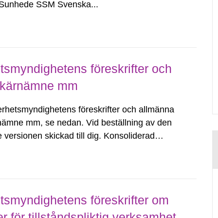
l Sunhede SSM Svenska...
smyndighetens föreskrifter och
av kärnämne mm
kerhetsmyndighetens föreskrifter och allmänna
nämne mm, se nedan. Vid beställning av den
 versionen skickad till dig. Konsoliderad
r alla ändringar har förts...
smyndighetens föreskrifter om
för tillståndspliktig verksamhet