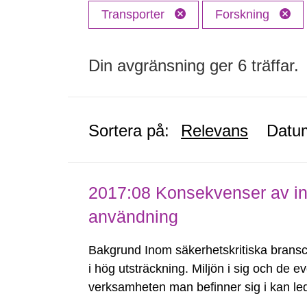
Transporter
Forskning
Din avgränsning ger 6 träffar.
Sortera på:
Relevans
Datu
2017:08 Konsekvenser av ins
användning
Bakgrund Inom säkerhetskritiska bransche
i hög utsträckning. Miljön i sig och de 
verksamheten man befinner sig i kan leda 
arbete ska genomföras. Detta anses ska