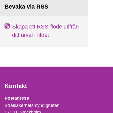
Bevaka via RSS
Skapa ett RSS-flöde utifrån
ditt urval i filtret
Kontakt
Strålsäkerhetsmyndigheten
Postadress
Strålsäkerhetsmyndigheten
171 16
Stockholm