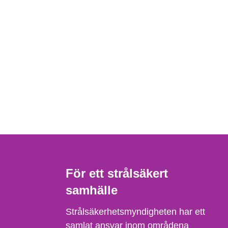
För ett strålsäkert
samhälle
Strålsäkerhetsmyndigheten har ett
samlat ansvar inom områdena