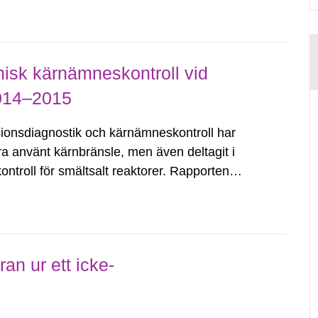
isk kärnämneskontroll vid
2014–2015
sionsdiagnostik och kärnämneskontroll har
iera använt kärnbränsle, men även deltagit i
ntroll för smältsalt reaktorer. Rapporten
are och sammanfattar verksamheten som...
an ur ett icke-