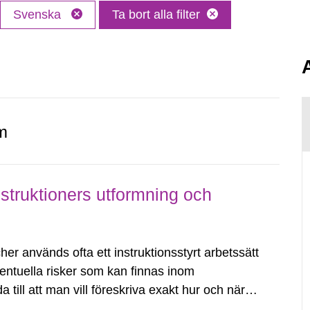
Svenska
Ta bort alla filter
m
truktioners utformning och
r används ofta ett instruktionsstyrt arbetssätt
eventuella risker som kan finnas inom
till att man vill föreskriva exakt hur och när
pa bland annat trygghet, förutsägbarhet och