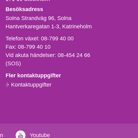
Besöksadress
Solna Strandväg 96, Solna
Hantverkaregatan 1-3
Katrineholm
Telefon,
Telefon växel:
08-799 40 00
fax
Fax:
08-799 40 10
och
Vid akuta händelser:
08-454 24 66
e-
(SOS)
postadress
Fler kontaktuppgifter
Kontaktuppgifter
in
Youtube