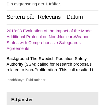
Din avgränsning ger 1 träffar.
Sortera på:
Relevans
Datum
2018:23 Evaluation of the Impact of the Model
Additional Protocol on Non-Nuclear-Weapon
States with Comprehensive Safeguards
Agreements
Background The Swedish Radiation Safety
Authority (SSM) called for research proposals
related to Non-Proliferation. This call resulted in
SSM accepting a proposal from the Vienna
Innehållstyp: Publikationer
Center for Disarmament and Non-Proliferation
(VCDNP) to evaluate the impact of the
implementation of Additional Protocols (AP). The
Gå
Additional Protocol, which was approved by the
till
E-tjänster
sida:
International Atomic Energy Agency's...