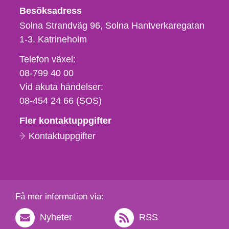
Besöksadress
Solna Strandväg 96, Solna Hantverkaregatan
1-3
Katrineholm
Telefon,
Telefon växel:
fax
08-799 40 00
och
Vid akuta händelser:
e-
08-454 24 66 (SOS)
postadress
Fler kontaktuppgifter
Kontaktuppgifter
Få mer information via:
Nyheter
RSS