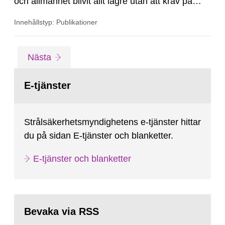
och allmänhet blivit allt lägre utan att krav på
lägre dosrater på kollin innehållande radioaktiva
Innehållstyp: Publikationer
ämnen har införts. Transporter av kollin med
radioaktiva ämnen har hittills gett låga doser i
flertalet fall, men ibland kan relativt höga...
Gå
sida
Nästa
till
sida:
E-tjänster
Strålsäkerhetsmyndighetens e-tjänster hittar
du på sidan E-tjänster och blanketter.
E-tjänster och blanketter
Bevaka via RSS