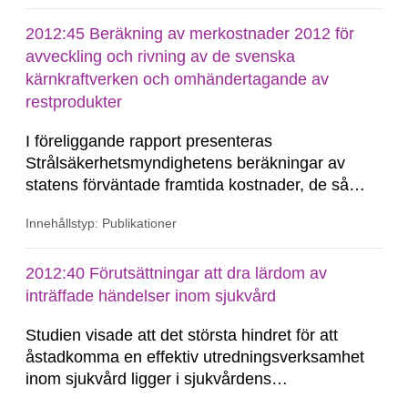
tentativ slutsats är att den valda metoden är
lämplig för att göra uppskattningar av de framtida
2012:45 Beräkning av merkostnader 2012 för
kostnader...
avveckling och rivning av de svenska
kärnkraftverken och omhändertagande av
restprodukter
I föreliggande rapport presenteras
Strålsäkerhetsmyndighetens beräkningar av
statens förväntade framtida kostnader, de så
kallade merkostnaderna. Beräkningen görs i
Innehållstyp: Publikationer
enlighet med lagen (2006:647) om finansiella
åtgärder för hanteringen av restprodukter från
kärnteknisk verksamhet (finansieringslagen) och
2012:40 Förutsättningar att dra lärdom av
avser de förväntade...
inträffade händelser inom sjukvård
Studien visade att det största hindret för att
åstadkomma en effektiv utredningsverksamhet
inom sjukvård ligger i sjukvårdens
organisatoriska strukturer och den rådande