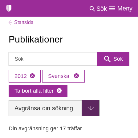
Meny
Sök
Startsida
Publikationer
Sök:
Sök
2012
Svenska
Ta bort alla filter
Avgränsa din sökning
Din avgränsning ger 17 träffar.