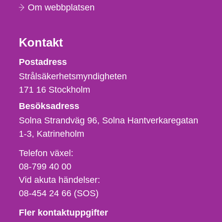
Om webbplatsen
Kontakt
Strålsäkerhetsmyndigheten
Postadress
Strålsäkerhetsmyndigheten
171 16
Stockholm
Besöksadress
Solna Strandväg 96, Solna Hantverkaregatan
1-3
Katrineholm
Telefon,
Telefon växel:
fax
08-799 40 00
och
Vid akuta händelser:
e-
08-454 24 66 (SOS)
postadress
Fler kontaktuppgifter