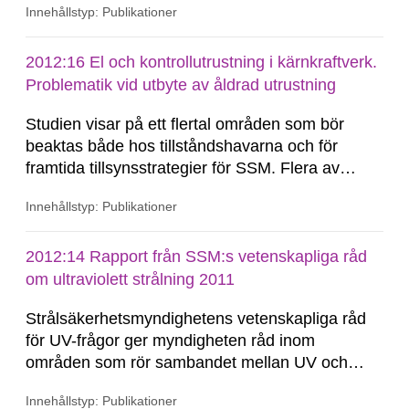
Innehållstyp: Publikationer
som kan leda till allvarliga konsekvenser för
patienter och personal. Det visar
Strålsäkerhetsmyndighetens sammanställning av
2012:16 El och kontrollutrustning i kärnkraftverk.
nio inspekterade landsting.
Problematik vid utbyte av åldrad utrustning
Studien visar på ett flertal områden som bör
beaktas både hos tillståndshavarna och för
framtida tillsynsstrategier för SSM. Flera av
områdena har betydelse för säkerheten. Till
Innehållstyp: Publikationer
exempel så framgår att konstruktionsprocessens
efterlevnad och genomförande är mycket viktig
för säkerheten. Genom att el- och
2012:14 Rapport från SSM:s vetenskapliga råd
kontrollutrustningen...
om ultraviolett strålning 2011
Strålsäkerhetsmyndighetens vetenskapliga råd
för UV-frågor ger myndigheten råd inom
områden som rör sambandet mellan UV och
biologiska effekter, vilket exempelvis har
Innehållstyp: Publikationer
betydelse för förebyggande av hudcancer. Rådet