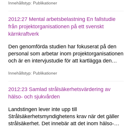
Innehållstyp: Publikationer
kulturen. Även om de avdelningar som studerats
till största delen anger att klimatet är öppet och
rättvist rapporterar flera intervjupersoner att den
2012:27 Mental arbetsbelastning En fallstudie
allmänna kulturen...
från projektorganisationen på ett svenskt
kärnkraftverk
Den genomförda studien har fokuserat på den
personal som arbetar inom projektorganisationen
och är en intervjustudie för att kartlägga den
mentala arbetsbelastningen och de risker som
Innehållstyp: Publikationer
finns relaterade till denna. Vidare har studien
endast omfattat ett svenskt kärnkraftverk, som
därmed får illustrera de faktorer som kan bidra
2012:23 Samlad strålsäkerhetsvärdering av
och bidrar till den mentala arbetsbelastningen...
hälso- och sjukvården
Landstingen lever inte upp till
Strålsäkerhetsmyndighetens krav när det gäller
strålsäkerhet. Det innebär att det inom hälso-
och sjukvården finns brister i strålsäkerheten