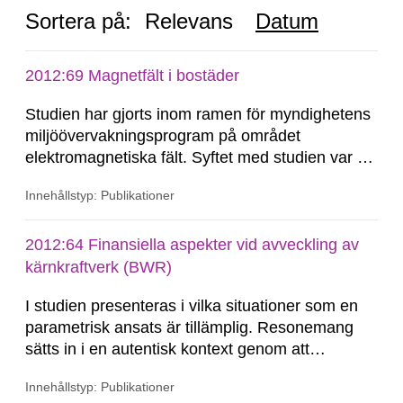
Sortera på:
Relevans
Datum
2012:69 Magnetfält i bostäder
Studien har gjorts inom ramen för myndighetens
miljöövervakningsprogram på området
elektromagnetiska fält. Syftet med studien var att
uppskatta magnetfältsnivåer i svenska bostäder.
Innehållstyp: Publikationer
Lågfrekventa magnetfält från bland annat
järnväg, kraftledningar, transformatorstationer,
hushållsapparater och vagabonderande
2012:64 Finansiella aspekter vid avveckling av
strömmar...
kärnkraftverk (BWR)
I studien presenteras i vilka situationer som en
parametrisk ansats är tillämplig. Resonemang
sätts in i en autentisk kontext genom att
referenser görs till de förberedande aktiviteter
Innehållstyp: Publikationer
som idag genomförs vid Barsebäcksverket. En