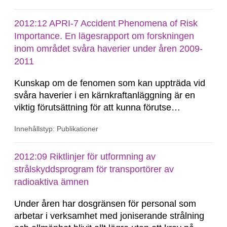
ger också vägledning inför ställningstaganden i
frågor där det krävs en vetenskaplig prövning...
2012:12 APRI-7 Accident Phenomena of Risk
Importance. En lägesrapport om forskningen
inom området svåra haverier under åren 2009-
2011
Kunskap om de fenomen som kan uppträda vid
svåra haverier i en kärnkraftanläggning är en
viktig förutsättning för att kunna förutse
anläggningens beteende, för att kunna utforma
Innehållstyp: Publikationer
rutiner och instruktioner för haverihantering, för
beredskapsplaneringen samt för att få god
kvalitet på haverianalyser och riskstudier.
2012:09 Riktlinjer för utformning av
Sedan...
strålskyddsprogram för transportörer av
radioaktiva ämnen
Under åren har dosgränsen för personal som
arbetar i verksamhet med joniserande strålning