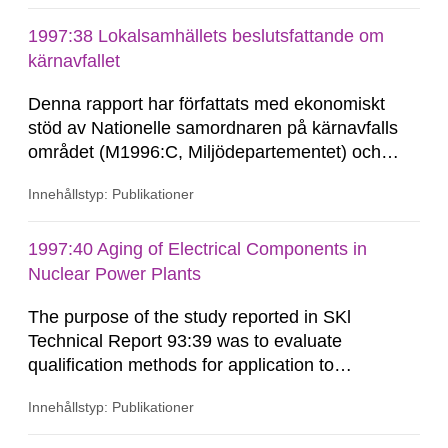
1997:38 Lokalsamhällets beslutsfattande om
kärnavfallet
Denna rapport har författats med ekonomiskt
stöd av Nationelle samordnaren på kärnavfalls
området (M1996:C, Miljödepartementet) och
Statens kärnkraftinspektion. Den har emellertid
Innehållstyp: Publikationer
en förhistoria. I samband med planeringen av
disciplinprogrammet Demokrati i förändring, som
leds av professor Gunnel Gustafsson, Umeå, var
1997:40 Aging of Electrical Components in
Evert Vedung inne på...
Nuclear Power Plants
The purpose of the study reported in SKl
Technical Report 93:39 was to evaluate
qualification methods for application to
components intended to be installed in the
Innehållstyp: Publikationer
containment of nuclear power plants. The study
included application of Arrhenius' criterion for