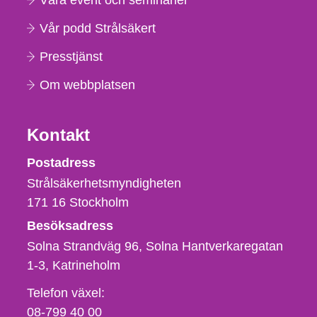
Våra event och seminarier
Vår podd Strålsäkert
Presstjänst
Om webbplatsen
Kontakt
Strålsäkerhetsmyndigheten
Postadress
Strålsäkerhetsmyndigheten
171 16
Stockholm
Besöksadress
Solna Strandväg 96, Solna Hantverkaregatan
1-3
Katrineholm
Telefon,
Telefon växel:
fax
08-799 40 00