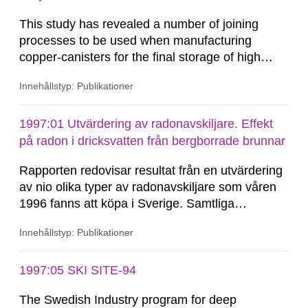
This study has revealed a number of joining
processes to be used when manufacturing
copper-canisters for the final storage of high
level nuclear waste. However, the decision on
Innehållstyp: Publikationer
which material and which joining process to be
used has to be based on the design criterions.
The welding procedure has to be qualified i.e, it
1997:01 Utvärdering av radonavskiljare. Effekt
shall be demonstrated whether the procedure is
på radon i dricksvatten från bergborrade brunnar
capable of fulfilling...
Rapporten redovisar resultat från en utvärdering
av nio olika typer av radonavskiljare som våren
1996 fanns att köpa i Sverige. Samtliga
utvärderade radonavskiljare reducerar
Innehållstyp: Publikationer
radonhalten i inkommande vatten med 95 - 99%.
Dock har så gott som alla visat sig ha vissa
tekniska brister. Vid utvärderingen har
1997:05 SKI SITE-94
sammanlagt 32. i bruk varande radonavskiljare
The Swedish Industry program for deep
besökts.