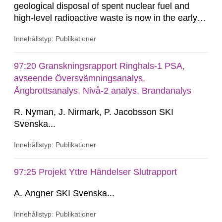
geological disposal of spent nuclear fuel and
high-level radioactive waste is now in the early
stages of the site selection process, with
Innehållstyp: Publikationer
feasibility studies underway in 5 to 10
municipalities. According to the Swedish Nuclear
Fuel and Waste Management Co., SKB (SKB
97:20 Granskningsrapport Ringhals-1 PSA,
RD&D Programme, 1995), the ongoing siting
avseende Översvämningsanalys,
process involves selection of two sites for...
Ångbrottsanalys, Nivå-2 analys, Brandanalys
R. Nyman, J. Nirmark, P. Jacobsson SKI
Svenska...
Innehållstyp: Publikationer
97:25 Projekt Yttre Händelser Slutrapport
A. Angner SKI Svenska...
Innehållstyp: Publikationer