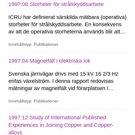
thermal aging as well as methodologies for
1997:08 Storheter för strålskyddsarbete
updating (curve-matching, ongoing qualification).
ICRU har definierat särskilda mätbara (operativa)
This report reviews the results of...
storheter för strålskyddsarbete. En konsekvens
av att de operativa storheterna används blir att
handburna dosmätare och persondosmätare i
Innehållstyp: Publikationer
samma bestrålningssituation kan ge olika
mätresultat. Skillnaderna varierar och otsakas av
strålfältets geometri. Mätstorheterna har
1997:04 Magnetfält i elektriska lok
väldokumenterade...
Svenska järnvägar drivs med 15 kV 16 2/3 Hz
enfas växelström. l denna rapport redovisas
mätningar av magnetfält vid förarplatsen i
elektriska lok. Undersökningen gjordes dels i ett
Innehållstyp: Publikationer
äldre elektromekaniskt lok, dels i olika nyare
tyristorstyrda lok. Det visade sig att magnetfälten
var starkare i äldre lok än i modernare loktyper.
1997:12 Study of International Published
Gert Anger,...
Experiences in Joining Copper and Copper-
alloys