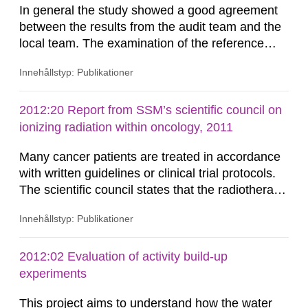
In general the study showed a good agreement
between the results from the audit team and the
local team. The examination of the reference
dosimetry showed an excellent agreement
Innehållstyp: Publikationer
between the absorbed dose determined by the
audit team and the local team. The spread of the
results among the Swedish radiotherapy
2012:20 Report from SSM’s scientific council on
departments was much lower as compared to
ionizing radiation within oncology, 2011
similar studies conducted in other...
Many cancer patients are treated in accordance
with written guidelines or clinical trial protocols.
The scientific council states that the radiotherapy
part in those guidelines and protocols is less well
Innehållstyp: Publikationer
specified than other therapies such as surgery
and chemotherapy. This report identifies the key
aspects of modern radiotherapy from
2012:02 Evaluation of activity build-up
international radiotherapy organisations and
experiments
scientific...
This project aims to understand how the water