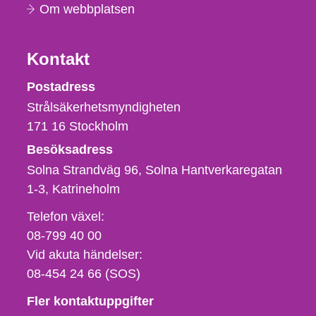
Om webbplatsen
Kontakt
Strålsäkerhetsmyndigheten
Postadress
Strålsäkerhetsmyndigheten
171 16
Stockholm
Besöksadress
Solna Strandväg 96, Solna Hantverkaregatan
1-3
Katrineholm
Telefon,
Telefon växel:
fax
08-799 40 00
och
Vid akuta händelser:
e-
08-454 24 66 (SOS)
postadress
Fler kontaktuppgifter