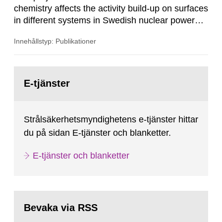
chemistry affects the activity build-up on surfaces
in different systems in Swedish nuclear power
plants, which in turn provides information on
Innehållstyp: Publikationer
conditions required to reduce the radiation
exposure to power plant staff. The study was
done to obtain knowledge about water chemistry
Gå
conditions preferred to minimize the activity
till
E-tjänster
sida:
build-up. A number of...
Strålsäkerhetsmyndighetens e-tjänster hittar
du på sidan E-tjänster och blanketter.
E-tjänster och blanketter
Bevaka via RSS