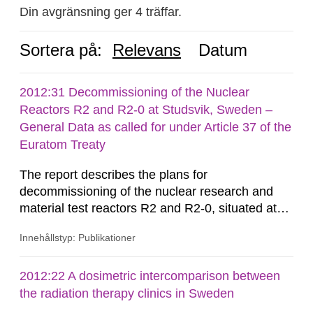
Din avgränsning ger 4 träffar.
Sortera på:
Relevans
Datum
2012:31 Decommissioning of the Nuclear
Reactors R2 and R2-0 at Studsvik, Sweden –
General Data as called for under Article 37 of the
Euratom Treaty
The report describes the plans for
decommissioning of the nuclear research and
material test reactors R2 and R2-0, situated at
the Studsvik site in Sweden. The purpose of the
Innehållstyp: Publikationer
document is to serve as information for the
European Commission, and to fulfil the
requirements of Article 37 of the Euratom Treaty.
2012:22 A dosimetric intercomparison between
According to Article 37, each Member State shall
the radiation therapy clinics in Sweden
provide the Commission with such...