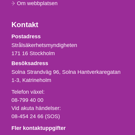
Om webbplatsen
Kontakt
Strålsäkerhetsmyndigheten
Postadress
Strålsäkerhetsmyndigheten
171 16
Stockholm
Besöksadress
Solna Strandväg 96, Solna Hantverkaregatan
1-3
Katrineholm
Telefon,
Telefon växel:
fax
08-799 40 00
och
Vid akuta händelser:
e-
08-454 24 66 (SOS)
postadress
Fler kontaktuppgifter