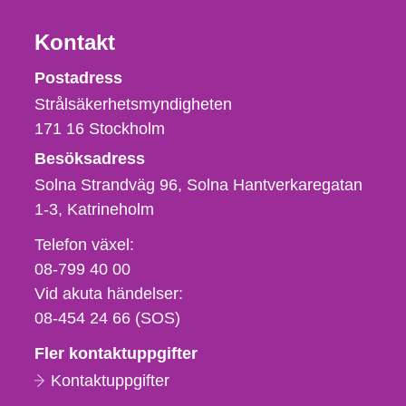
Kontakt
Strålsäkerhetsmyndigheten
Postadress
Strålsäkerhetsmyndigheten
171 16
Stockholm
Besöksadress
Solna Strandväg 96, Solna Hantverkaregatan
1-3
Katrineholm
Telefon,
Telefon växel:
fax
08-799 40 00
och
Vid akuta händelser:
e-
08-454 24 66 (SOS)
postadress
Fler kontaktuppgifter
Kontaktuppgifter