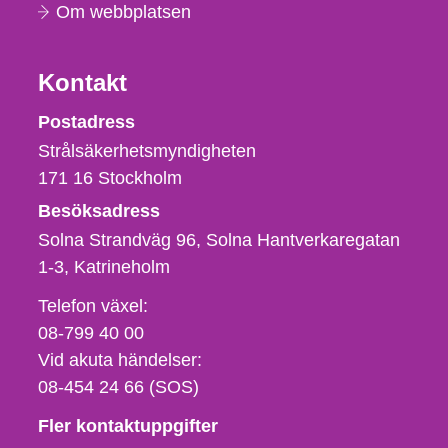
Om webbplatsen
Kontakt
Strålsäkerhetsmyndigheten
Postadress
Strålsäkerhetsmyndigheten
171 16
Stockholm
Besöksadress
Solna Strandväg 96, Solna Hantverkaregatan
1-3
Katrineholm
Telefon,
Telefon växel:
fax
08-799 40 00
och
Vid akuta händelser:
e-
08-454 24 66 (SOS)
postadress
Fler kontaktuppgifter