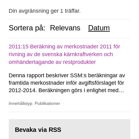
Din avgränsning ger 1 träffar.
Sortera på:
Relevans
Datum
2011:15 Beräkning av merkostnader 2011 för
rivning av de svenska kärnkraftverken och
omhändertagande av restprodukter
Denna rapport beskriver SSM:s beräkningar av
framtida merkostnader inför avgiftsförslaget för
2012-2014. Beräkningen görs i enlighet med
finansieringslagen och avser samtliga
Innehållstyp: Publikationer
merkostnader fram till dess att restprodukterna
från de svenska kärnkraftverken är slutligt
förvarade. Enligt nuvarande beräkningar antas
Gå
detta ske 2069. Uppskattningen...
till
Bevaka via RSS
sida: