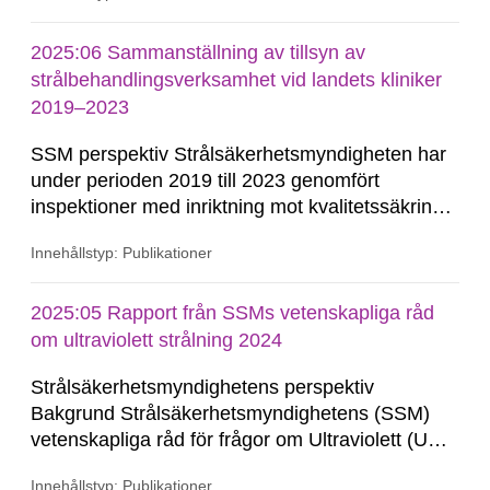
förbättringsåtgärder för rapporteringen. De
rapporterade uppgifterna inkluderar antalet
2025:06 Sammanställning av tillsyn av
genomförda...
strålbehandlingsverksamhet vid landets kliniker
2019–2023
SSM perspektiv Strålsäkerhetsmyndigheten har
under perioden 2019 till 2023 genomfört
inspektioner med inriktning mot kvalitetssäkring
inom extern strålbehandling vid flera av landets
Innehållstyp: Publikationer
kliniker. Vid inspektionerna granskades
organisation, ledning och styrning, personalens
kompetens, utrustningskontroller och kliniska
2025:05 Rapport från SSMs vetenskapliga råd
procedurer. Utifrån resultatet av inspektionerna...
om ultraviolett strålning 2024
Strålsäkerhetsmyndighetens perspektiv
Bakgrund Strålsäkerhetsmyndighetens (SSM)
vetenskapliga råd för frågor om Ultraviolett (UV)
strålning bevakar det aktuella forsknings- och
Innehållstyp: Publikationer