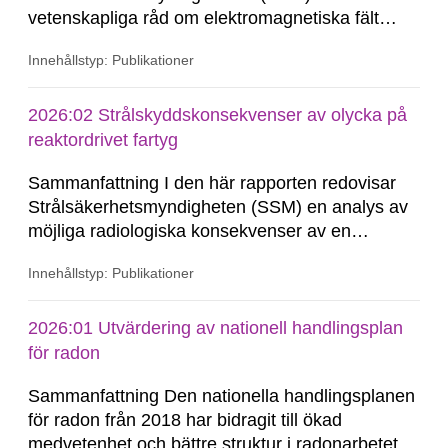
vetenskapliga råd om elektromagnetiska fält
följer den aktuella forskningen om potentiella
Innehållstyp: Publikationer
hälsorisker vid exponering för elektromagnetiska
fält och ger myndigheten råd i bedömningen av
möjliga hälsorisker. Rådet ger vägledning när
2026:02 Strålskyddskonsekvenser av olycka på
myndigheten behöver yttra sig...
reaktordrivet fartyg
Sammanfattning I den här rapporten redovisar
Strålsäkerhetsmyndigheten (SSM) en analys av
möjliga radiologiska konsekvenser av en
händelse på ett reaktordrivet fartyg som sker på
Innehållstyp: Publikationer
en plats i Sverige som är okänd på förhand.
Analysen omfattar uppskattat utsläpp av
radioaktiva ämnen (källterm) och en statistisk
2026:01 Utvärdering av nationell handlingsplan
utvärdering...
för radon
Sammanfattning Den nationella handlingsplanen
för radon från 2018 har bidragit till ökad
medvetenhet och bättre struktur i radonarbetet,