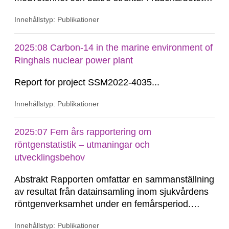
men fler insatser behövs. Fortsatta
Innehållstyp: Publikationer
informationskampanjer bör genomföras för att
öka motivationen och tydliggöra ansvar för
radonmätningar, särskilt i småhus och på
2025:08 Carbon-14 in the marine environment of
arbetsplatser. Radon...
Ringhals nuclear power plant
Report for project SSM2022-4035...
Innehållstyp: Publikationer
2025:07 Fem års rapportering om
röntgenstatistik – utmaningar och
utvecklingsbehov
Abstrakt Rapporten omfattar en sammanställning
av resultat från datainsamling inom sjukvårdens
röntgenverksamhet under en femårsperiod.
Syftet med sammanställningen är att identifiera
Innehållstyp: Publikationer
övergripande trender samt att peka ut möjliga