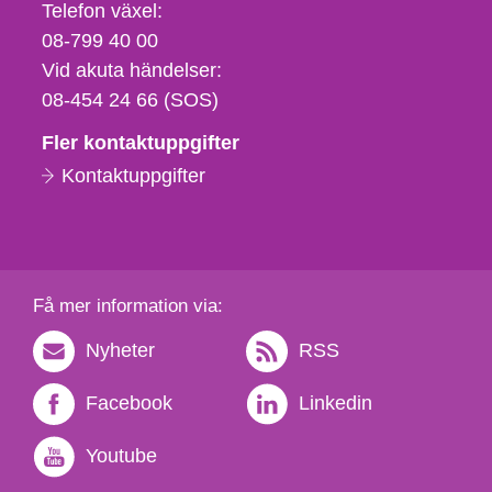
Telefon,
Telefon växel:
fax
08-799 40 00
och
Vid akuta händelser:
e-
08-454 24 66 (SOS)
postadress
Fler kontaktuppgifter
Kontaktuppgifter
Få mer information via:
Nyheter
RSS
Facebook
Linkedin
Youtube