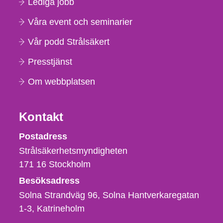
Lediga jobb
Våra event och seminarier
Vår podd Strålsäkert
Presstjänst
Om webbplatsen
Kontakt
Strålsäkerhetsmyndigheten
Postadress
Strålsäkerhetsmyndigheten
171 16
Stockholm
Besöksadress
Solna Strandväg 96, Solna Hantverkaregatan
1-3
Katrineholm