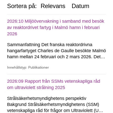
Sortera på:
Relevans
Datum
2026:10 Miljöövervakning i samband med besök
av reaktordrivet fartyg i Malmö hamn i februari
2026
Sammanfattning Det franska reaktordrivna
hangarfartyget Charles de Gaulle besökte Malmö
hamn mellan 24 februari och 2 mars 2026. Det
var första gången som ett reaktordrivet fartyg
Innehållstyp: Publikationer
besökte en svensk hamn på många decennier.
Inför besöket förstärktes den lokala
mätberedskapen tillfälligt genom att
2026:09 Rapport från SSMs vetenskapliga råd
Strålsäkerhetsmyndigheten...
om ultraviolett strålning 2025
Strålsäkerhetsmyndighetens perspektiv
Bakgrund Strålsäkerhetsmyndighetens (SSM)
vetenskapliga råd för frågor om Ultraviolett (UV)