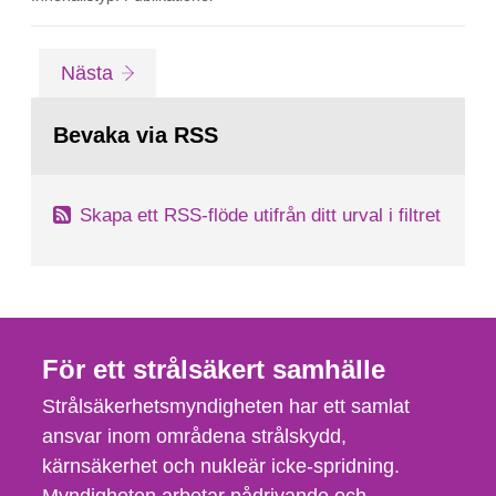
kunskapsläget vad gäller oönskade effekter av
UV-strålning. Rådets arbete leder till att
myndigheten får underlag som sammanfattar ny
Gå
sida
Nästa
kunskap om hälsorisker...
till
sida:
Bevaka via RSS
Skapa ett RSS-flöde utifrån ditt urval i filtret
För ett strålsäkert samhälle
Strålsäkerhetsmyndigheten har ett samlat
ansvar inom områdena strålskydd,
kärnsäkerhet och nukleär icke-spridning.