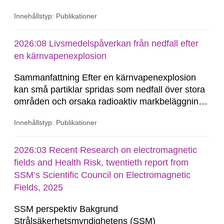
strålning bevakar det aktuella forsknings- och
Innehållstyp: Publikationer
kunskapsläget vad gäller oönskade effekter av
UV-strålning. Rådets arbete leder till att
myndigheten får underlag som sammanfattar ny
2026:08 Livsmedelspåverkan från nedfall efter
kunskap om hälsorisker...
en kärnvapenexplosion
Sammanfattning Efter en kärnvapenexplosion
kan små partiklar spridas som nedfall över stora
områden och orsaka radioaktiv markbeläggning.
Stråldoser kan erhållas från nedfallet på flera
Innehållstyp: Publikationer
sätt. En sådan exponeringsväg är intag av
livsmedel som kontaminerats av nedfallet, direkt
eller genom jordbruksproduktion i områden med
2026:03 Recent Research on electromagnetic
markbeläggning.
fields and Health Risk, twentieth report from
SSM’s Scientific Council on Electromagnetic
Fields, 2025
SSM perspektiv Bakgrund
Strålsäkerhetsmyndighetens (SSM)