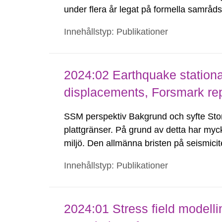
under flera år legat på formella samrå
kärnkraftsindustrins forsknings- och u
Innehållstyp: Publikationer
tillståndsansökningar enligt kärnteknikl
2024:02 Earthquake stationar
displacements, Forsmark rep
SSM perspektiv Bakgrund och syfte Stor
plattgränser. På grund av detta har myc
miljö. Den allmänna bristen på seismici
Baltiska Skölden, har försvårat uppskatt
Innehållstyp: Publikationer
2024:01 Stress field modelli