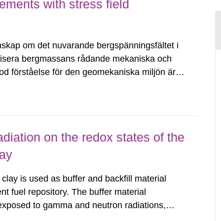
ements with stress field
skap om det nuvarande bergspänningsfältet i
kterisera bergmassans rådande mekaniska och
d förståelse för den geomekaniska miljön är
o-mekaniska beteende möjlig. Baserat på
diation on the redox states of the
lay
ay is used as buffer and backfill material
nt fuel repository. The buffer material
e exposed to gamma and neutron radiations,
ears after closure of the repository. The redox