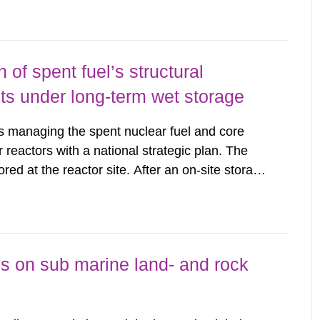
lonite, the dominant...
of spent fuel’s structural
s under long-term wet storage
managing the spent nuclear fuel and core
reactors with a national strategic plan. The
ored at the reactor site. After an on-site storage
its on decay heat and radiation, these materials
 Storage...
s on sub marine land- and rock
s