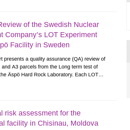
echnical University of Liberec (TUL), Seoul...
Review of the Swedish Nuclear
t Company’s LOT Experiment
pö Facility in Sweden
 presents a quality assurance (QA) review of
 and A3 parcels from the Long term test of
t the Äspö Hard Rock Laboratory. Each LOT
surrounded by bentonite, with a number of
nd monitoring instruments...
l risk assessment for the
l facility in Chisinau, Moldova