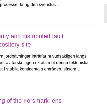
dsprocesser kring den svenska
tvecklingsprogram samt SKB:s
agen.
ity and distributed fault
ository site
a jordbävningar inträffar huvudsakligen längs
ket av forskningen riktats mot denna tektoniska
tet i stabila kontinentala områden, såsom
ningar, såväl som förståelsen,...
ng of the Forsmark lens –