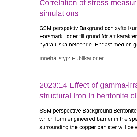
Correlation of stress measur
simulations
SSM perspektiv Bakgrund och syfte Kun
Forsmark ligger till grund för att kara
hydrauliska beteende. Endast med en go
en analys av bergmassan framtida hydr
Innehållstyp: Publikationer
befintliga bergspänningsmätningar...
2023:14 Effect of gamma-irra
structural iron in bentonite c
SSM perspective Background Bentonite cl
which form engineered barrier in the spe
surrounding the copper canister will b
especially during the first few hundred y