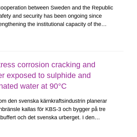
cooperation between Sweden and the Republic
safety and security has been ongoing since
engthening the institutional capacity of the
ar and Radiological Activities in Moldova
lopment in radioactive...
ress corrosion cracking and
er exposed to sulphide and
nated water at 90°C
 den svenska kärnkraftsindustrin planerar
ärnbränsle kallas för KBS-3 och bygger på tre
buffert och det svenska urberget. I den
 använda kärnbränslet att placeras i en