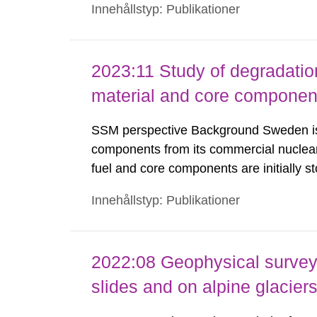
Innehållstyp: Publikationer
states of the structural iron in montmoril
2023:11 Study of degradation 
material and core component
SSM perspective Background Sweden is 
components from its commercial nuclear 
fuel and core components are initially st
period to comply with transportation lim
Innehållstyp: Publikationer
are shipped to the Clab (Central Interim
2022:08 Geophysical survey
slides and on alpine glacier