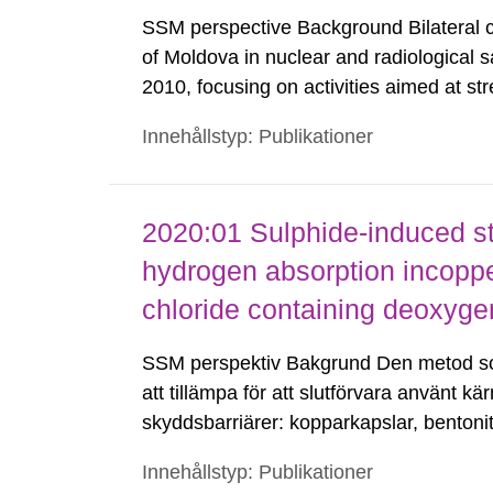
SSM perspective Background Bilateral 
of Moldova in nuclear and radiological 
2010, focusing on activities aimed at str
National Agency for Regulation of Nucle
Innehållstyp: Publikationer
(NARNRA) as well as infrastructure deve
2020:01 Sulphide-induced st
hydrogen absorption incopp
chloride containing deoxyge
SSM perspektiv Bakgrund Den metod som
att tillämpa för att slutförvara använt k
skyddsbarriärer: kopparkapslar, bentonit
aktuella KBS-3-utformningen kommer det
Innehållstyp: Publikationer
insats...