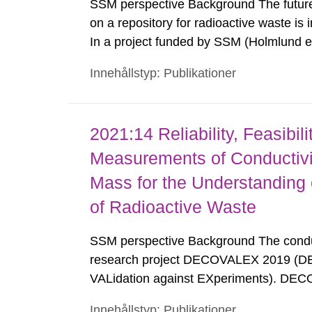
SSM perspective Background The future 
on a repository for radioactive waste is
In a project funded by SSM (Holmlund et
Quark area between Sweden and Åland,
Innehållstyp: Publikationer
Administration, were analysed, as well as
2021:14 Reliability, Feasibil
Measurements of Conductivit
Mass for the Understanding o
of Radioactive Waste
SSM perspective Background The conduct
research project DECOVALEX 2019 (DE
VALidation against EXperiments). DECO
research projects called Task A to G. 
Innehållstyp: Publikationer