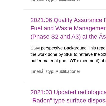
composed of three different teams from T
2021:06 Quality Assurance 
Fuel and Waste Managemen
(Phase S2 and A3) at the Äs
SSM perspective Background This report
the work done by SKB to retrieve the S2
buffer material (the LOT experiment) a
parcel comprises a heated copper tube 
Innehållstyp: Publikationer
copper coupons and various other test a
2021:03 Updated radiologica
“Radon” type surface disposa