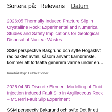
Sortera på:
Relevans
Datum
2026:05 Thermally Induced Fracture Slip in
Crystalline Rock: Experimental and Numerical
Studies and Safety Implications for Geological
Disposal of Nuclear Wastes
SSM perspective Bakgrund och syfte Högaktivt
radioaktivt avfall, såsom använt kärnbränsle,
kommer att fortsätta generera värme under en
lång tid. Restvärmen resulterar i en termisk
Innehållstyp: Publikationer
expansion av berget kring förvaret, vilket kan
framkalla deformationer i spricksystemet.
Närfälts-effekter kan innebära termiskt inducerad
2026:04 3D Discrete Element Modelling of Fluid
glidning längs...
Injection Induced Fault Slip in Argillaceous Rock
– Mt.Terri Fault Slip Experiment
SSM perspectiv Bakgrund och syfte Det är ett