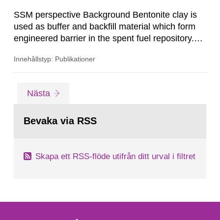
bergspänningsmätningar...
SSM perspective Background Bentonite clay is
used as buffer and backfill material which form
engineered barrier in the spent fuel repository.
The buffer material surrounding the copper
Innehållstyp: Publikationer
canister will be exposed to gamma and neutron
radiations, especially during the first few hundred
years after closure of the repository. The redox
Gå
sida
Nästa
states of the structural iron in montmorillonite,
till
sida:
the dominant...
Bevaka via RSS
Skapa ett RSS-flöde utifrån ditt urval i filtret