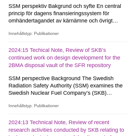
SSM perspektiv Bakgrund och syfte En central
princip för dagens finansieringssystem för
omhändertagandet av kärnämne och övrigt
radioaktivt avfall som uppkommit vid drift och
Innehållstyp: Publikationer
avveckling av kärnkraftverk är
producentansvarsprincipen1. Ett
finansieringssystem som grundas på en avgift
2024:15 Techical Note, Review of SKB’s
per levererad kilowattimme till den s.k.
continued work on design development for the
Kärnavfallsfonden. I tillägg...
2BMA disposal vault of the SFR repository
SSM perspective Background The Swedish
Radiation Safety Authority (SSM) examines the
Swedish Nuclear Fuel Company’s (SKB)
applications in a step-wise review and approval
Innehållstyp: Publikationer
process according to the government’s licence
conditions under the Act on Nuclear Activities
(SFS 1984:3) for the construction and operation
2024:13 Technical Note, Review of recent
of geological disposal facilities. As part of the
research activities conducted by SKB relating to