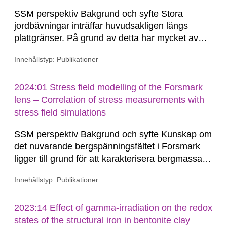
SSM perspektiv Bakgrund och syfte Stora
jordbävningar inträffar huvudsakligen längs
plattgränser. På grund av detta har mycket av
forskningen riktats mot denna tektoniska miljö.
Innehållstyp: Publikationer
Den allmänna bristen på seismicitet i stabila
kontinentala områden, såsom Baltiska Skölden,
har försvårat uppskattningar, såväl som
2024:01 Stress field modelling of the Forsmark
förståelsen,...
lens – Correlation of stress measurements with
stress field simulations
SSM perspektiv Bakgrund och syfte Kunskap om
det nuvarande bergspänningsfältet i Forsmark
ligger till grund för att karakterisera bergmassans
rådande mekaniska och hydrauliska beteende.
Innehållstyp: Publikationer
Endast med en god förståelse för den
geomekaniska miljön är en analys av
bergmassan framtida hydro-mekaniska beteende
2023:14 Effect of gamma-irradiation on the redox
möjlig. Baserat på befintliga
states of the structural iron in bentonite clay