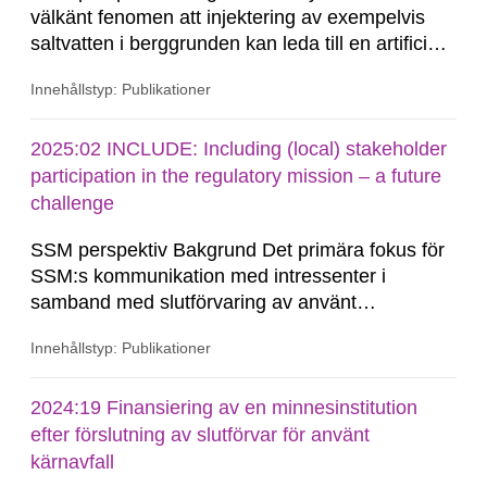
välkänt fenomen att injektering av exempelvis
saltvatten i berggrunden kan leda till en artificiell
ökning av porvattentryck vilket i sin tur kan utlösa
Innehållstyp: Publikationer
jordbävningar (Walsh och Zoback 2015, med
referenser). Ökat porvattentryck på djupet kan
även förekomma naturligt, till exempel till följd av
2025:02 INCLUDE: Including (local) stakeholder
de...
participation in the regulatory mission – a future
challenge
SSM perspektiv Bakgrund Det primära fokus för
SSM:s kommunikation med intressenter i
samband med slutförvaring av använt
kärnbränsle och kärnavfall har under flera år
Innehållstyp: Publikationer
legat på formella samrådsprocesser kring den
svenska kärnkraftsindustrins forsknings- och
utvecklingsprogram samt SKB:s
2024:19 Finansiering av en minnesinstitution
tillståndsansökningar enligt kärntekniklagen.
efter förslutning av slutförvar för använt
kärnavfall