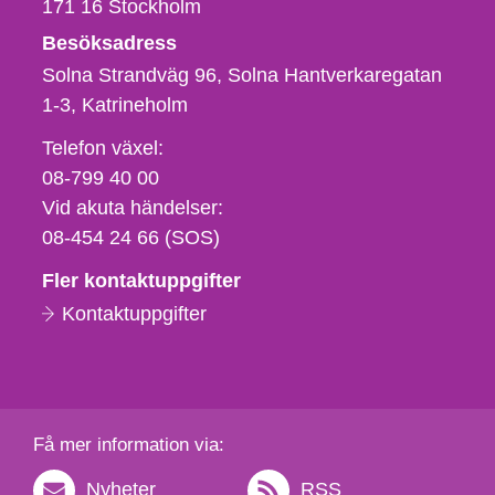
171 16
Stockholm
Besöksadress
Solna Strandväg 96, Solna Hantverkaregatan
1-3
Katrineholm
Telefon,
Telefon växel:
fax
08-799 40 00
och
Vid akuta händelser:
e-
08-454 24 66 (SOS)
postadress
Fler kontaktuppgifter
Kontaktuppgifter
Få mer information via:
Nyheter
RSS