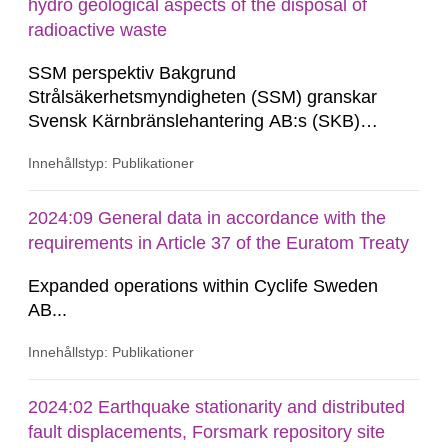
review, SSM commissions consultants...
hydro geological aspects of the disposal of
radioactive waste
SSM perspektiv Bakgrund
Strålsäkerhetsmyndigheten (SSM) granskar
Svensk Kärnbränslehantering AB:s (SKB)
ansökningar i en stegvis prövnings- och
Innehållstyp: Publikationer
godkännandeprocess enligt regeringens
tillståndsvillkor enligt lagen (1984:3) om
kärnteknisk verksamhet avseende uppförande,
2024:09 General data in accordance with the
innehav och drift av geologiska
requirements in Article 37 of the Euratom Treaty
slutförvarsanläggningar. Som en del...
Expanded operations within Cyclife Sweden
AB...
Innehållstyp: Publikationer
2024:02 Earthquake stationarity and distributed
fault displacements, Forsmark repository site