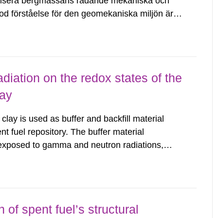
kterisera bergmassans rådande mekaniska och
d förståelse för den geomekaniska miljön är
o-mekaniska beteende möjlig. Baserat på
diation on the redox states of the
lay
ay is used as buffer and backfill material
nt fuel repository. The buffer material
e exposed to gamma and neutron radiations,
ears after closure of the repository. The redox
lonite, the dominant...
of spent fuel’s structural