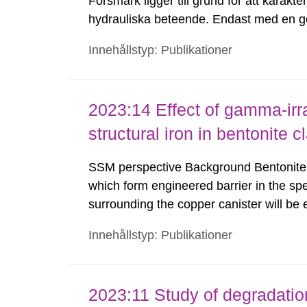
Forsmark ligger till grund för att kara
hydrauliska beteende. Endast med en go
en analys av bergmassan framtida hydr
Innehållstyp: Publikationer
befintliga bergspänningsmätningar...
2023:14 Effect of gamma-irra
structural iron in bentonite c
SSM perspective Background Bentonite cl
which form engineered barrier in the spe
surrounding the copper canister will b
especially during the first few hundred y
Innehållstyp: Publikationer
states of the structural iron in montmoril
2023:11 Study of degradation 