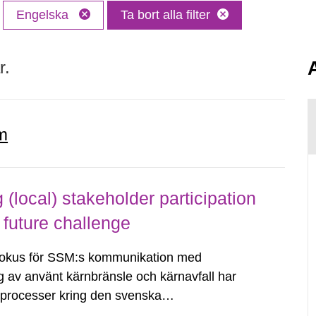
Engelska
Ta bort alla filter
r.
m
local) stakeholder participation
 future challenge
fokus för SSM:s kommunikation med
g av använt kärnbränsle och kärnavfall har
dsprocesser kring den svenska
tvecklingsprogram samt SKB:s