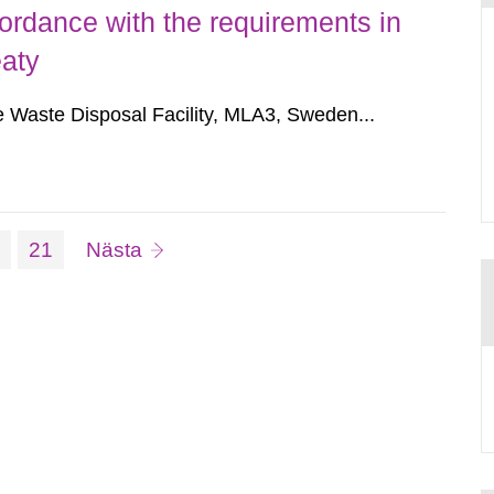
ordance with the requirements in
eaty
 Waste Disposal Facility, MLA3, Sweden...
da:
Sida:
sida
0
21
Nästa