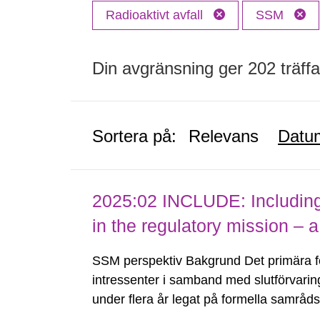
Radioaktivt avfall
SSM
Din avgränsning ger 202 träffa
Sortera på:
Relevans
Datu
2025:02 INCLUDE: Including (
in the regulatory mission – a
SSM perspektiv Bakgrund Det primära 
intressenter i samband med slutförvarin
under flera år legat på formella samrå
kärnkraftsindustrins forsknings- och u