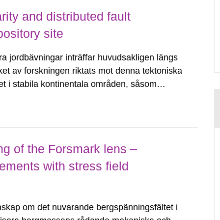
ity and distributed fault
ository site
a jordbävningar inträffar huvudsakligen längs
ket av forskningen riktats mot denna tektoniska
tet i stabila kontinentala områden, såsom
ningar, såväl som förståelsen,...
ng of the Forsmark lens –
ements with stress field
skap om det nuvarande bergspänningsfältet i