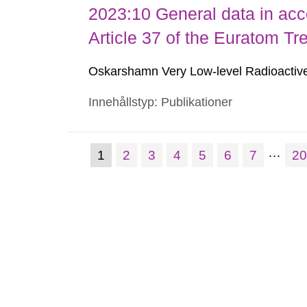
2023:10 General data in acc
Article 37 of the Euratom Tr
Oskarshamn Very Low-level Radioactive
Innehållstyp: Publikationer
…
(nuvarande
Sida:
Sida:
Sida:
Sida:
Sida:
Sida:
Si
1
2
3
4
5
6
7
2
Gå
till
sida)
sida: