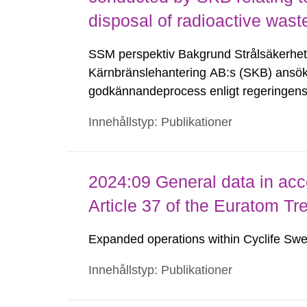
disposal of radioactive wast
SSM perspektiv Bakgrund Strålsäkerhe
Kärnbränslehantering AB:s (SKB) ansökn
godkännandeprocess enligt regeringens t
kärnteknisk verksamhet avseende uppför
Innehållstyp: Publikationer
slutförvarsanläggningar. Som en del...
2024:09 General data in acc
Article 37 of the Euratom Tr
Expanded operations within Cyclife Swe
Innehållstyp: Publikationer