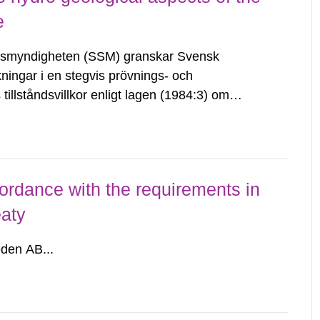
e
tsmyndigheten (SSM) granskar Svensk
ingar i en stegvis prövnings- och
illståndsvillkor enligt lagen (1984:3) om
ande, innehav och drift av geologiska
ordance with the requirements in
eaty
den AB...