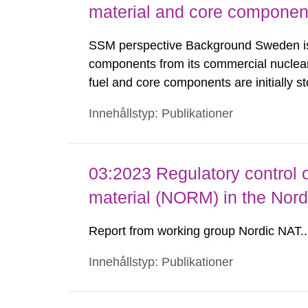
material and core component
SSM perspective Background Sweden is 
components from its commercial nuclear 
fuel and core components are initially st
period to comply with transportation lim
Innehållstyp: Publikationer
are shipped to the Clab (Central Interim
03:2023 Regulatory control o
material (NORM) in the Nord
Report from working group Nordic NAT..
Innehållstyp: Publikationer