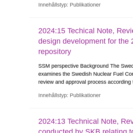
Innehållstyp: Publikationer
tillståndsansökningar enligt kärnteknikl
2024:15 Techical Note, Rev
design development for the 
repository
SSM perspective Background The Swedi
examines the Swedish Nuclear Fuel Com
review and approval process according 
the Act on Nuclear Activities (SFS 1984:
Innehållstyp: Publikationer
geological disposal facilities. As part 
2024:13 Technical Note, Revi
conducted by SKB relating t