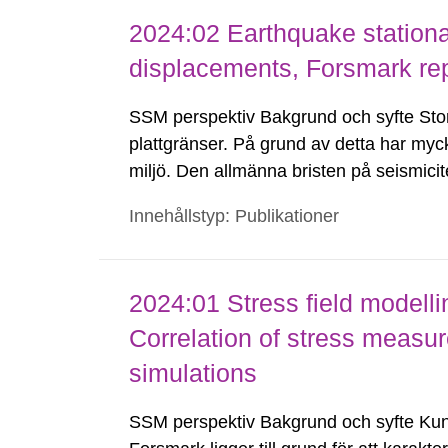
2024:02 Earthquake stationar
displacements, Forsmark rep
SSM perspektiv Bakgrund och syfte Stor
plattgränser. På grund av detta har myc
miljö. Den allmänna bristen på seismici
Baltiska Skölden, har försvårat uppskatt
Innehållstyp: Publikationer
2024:01 Stress field modelli
Correlation of stress measur
simulations
SSM perspektiv Bakgrund och syfte Kun