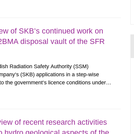
agen.
iew of SKB’s continued work on
2BMA disposal vault of the SFR
sh Radiation Safety Authority (SSM)
pany’s (SKB) applications in a step-wise
to the government’s licence conditions under
3) for the construction and operation of
of the review, SSM commissions consultants...
ew of recent research activities
o hydro geological aspects of the