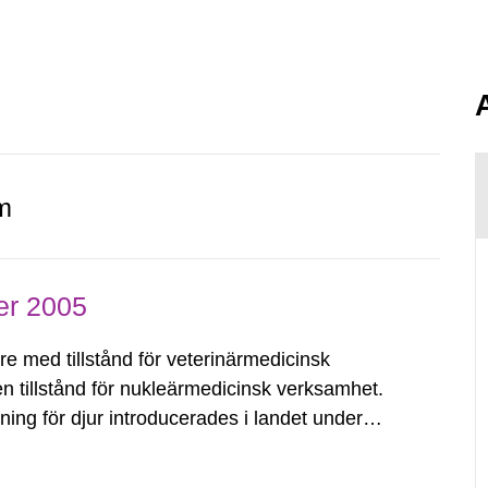
.
m
er 2005
re med tillstånd för veterinärmedicinsk
n tillstånd för nukleärmedicinsk verksamhet.
ing för djur introducerades i landet under
rierar från den lilla kliniken...