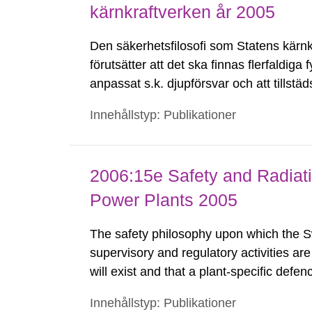
kärnkraftverken år 2005
Den säkerhetsfilosofi som Statens kärnkr
förutsätter att det ska finnas flerfaldiga 
anpassat s.k. djupförsvar och att tillstä
säkerheten. De fysiska barriärerna är pl
Innehållstyp: Publikationer
2006:15e Safety and Radiati
Power Plants 2005
The safety philosophy upon which the S
supervisory and regulatory activities ar
will exist and that a plant-specific def
plant and that the licensee bears the und
Innehållstyp: Publikationer
barriers are situated between the radioac