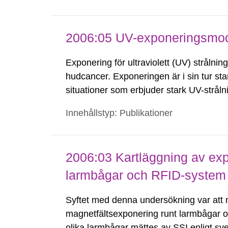
2006:05 UV-exponeringsmode
Exponering för ultraviolett (UV) strålni
hudcancer. Exponeringen är i sin tur st
situationer som erbjuder stark UV-stråln
finns ett delmål som är att år 2020 ska an
Innehållstyp: Publikationer
2006:03 Kartläggning av exp
larmbågar och RFID-system
Syftet med denna undersökning var att
magnetfältsexponering runt larmbågar oc
olika larmbågar mättes av SSI enligt s