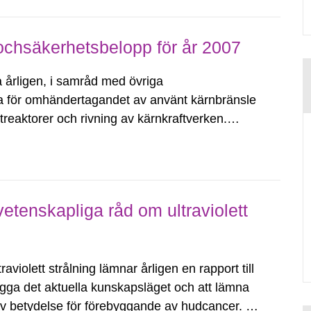
r ochsäkerhetsbelopp för år 2007
 årligen, i samråd med övriga
a för omhändertagandet av använt kärnbränsle
ftreaktorer och rivning av kärnkraftverken.
 30 juni lämnas till Statens
etenskapliga råd om ultraviolett
aviolett strålning lämnar årligen en rapport till
lägga det aktuella kunskapsläget och att lämna
av betydelse för förebyggande av hudcancer. I