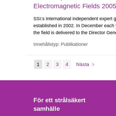
Electromagnetic Fields 200
SSI:s international independent expert 
established in 2002. In December each y
the field is delivered to the Director Gen
Recent studies from the REFLEX progr
Innehållstyp: Publikationer
to relatively weak extremely low frequen
(nuvarande
Sida:
Sida:
Sida:
sida
1
2
3
4
Nästa
Gå
till
sida)
sida:
För ett strålsäkert
samhälle