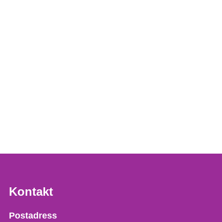
Kontakt
Strålsäkerhetsmyndigheten
Postadress