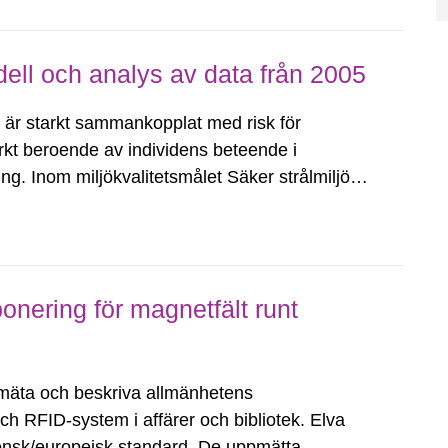
ll och analys av data från 2005
ng är starkt sammankopplat med risk för
arkt beroende av individens beteende i
ing. Inom miljökvalitetsmålet Säker strålmiljö
talet nya hudcancerfall inte vara fler...
onering för magnetfält runt
 mäta och beskriva allmänhetens
h RFID-system i affärer och bibliotek. Elva
vensk/europeisk standard. De uppmätta