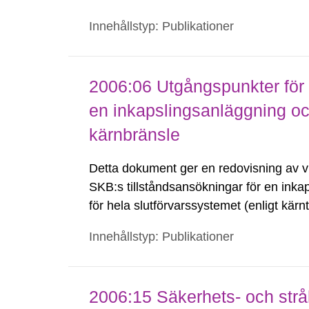
2005 års rapport behandlas bland annat
Innehållstyp: Publikationer
2006:06 Utgångspunkter för 
en inkapslingsanläggning och
kärnbränsle
Detta dokument ger en redovisning av vi
SKB:s tillståndsansökningar för en inka
för hela slutförvarssystemet (enligt kä
redovisar SSI:s syn på beslutsprocessen
Innehållstyp: Publikationer
2006:15 Säkerhets- och strå