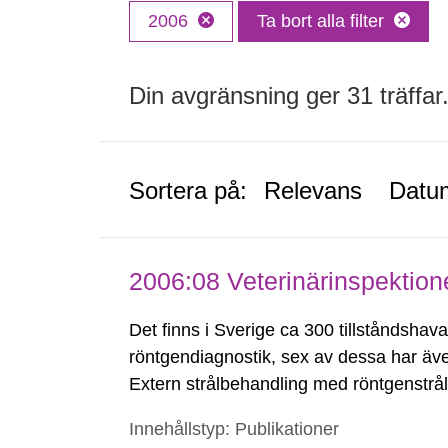
2006
Ta bort alla filter
Din avgränsning ger 31 träffar
Sortera på:
Relevans
Datu
2006:08 Veterinärinspektion
Det finns i Sverige ca 300 tillståndshava
röntgendiagnostik, sex av dessa har äve
Extern strålbehandling med röntgenstråln
början av 2006. Storleken på klinikerna va
Innehållstyp: Publikationer