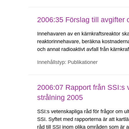
2006:35 Förslag till avgifte
Innehavaren av en kärnkraftsreaktor ska
reaktorinnehavare, beräkna kostnadern
och annat radioaktivt avfall från kärnkra
Denna kostnadsberäkning ska senast den
Innehållstyp: Publikationer
kärnkraftinspektion...
2006:07 Rapport från SSI:s v
strålning 2005
SSI:s vetenskapliga råd för frågor om ultr
SSI. Syftet med rapporterna är att kart
råd till SSI inom olika områden som är 