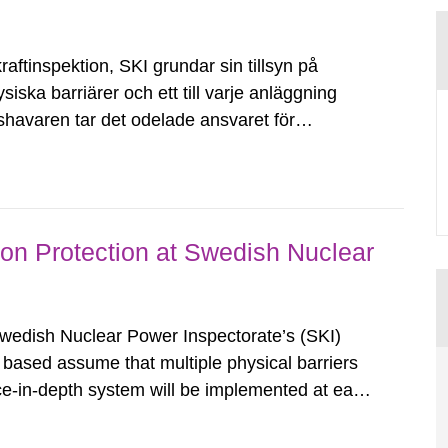
aftinspektion, SKI grundar sin tillsyn på
fysiska barriärer och ett till varje anläggning
dshavaren tar det odelade ansvaret för
acerade mellan det radioaktiva materialet...
on Protection at Swedish Nuclear
wedish Nuclear Power Inspectorate’s (SKI)
e based assume that multiple physical barriers
ence-in-depth system will be implemented at each
ivided responsibility for safety. The physical
tive...