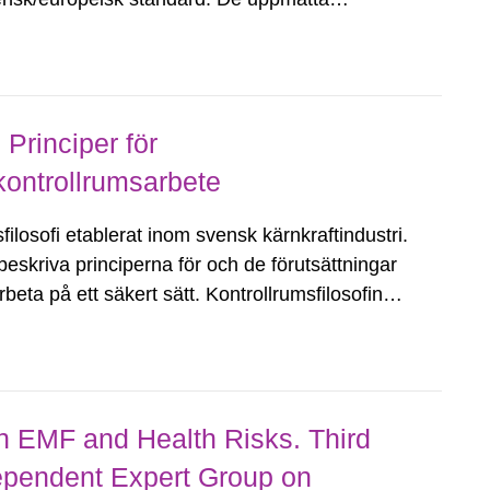
det 17 Hz till 13,6 MHz. I undersökningen
 Principer för
kontrollrumsarbete
ilosofi etablerat inom svensk kärnkraftindustri.
 beskriva principerna för och de förutsättningar
eta på ett säkert sätt. Kontrollrumsfilosofin
utformning och ändringar...
 EMF and Health Risks. Third
dependent Expert Group on