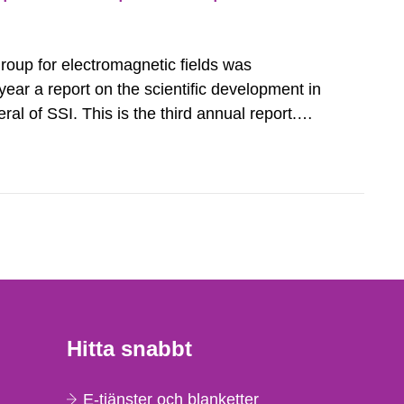
5
group for electromagnetic fields was
ear a report on the scientific development in
eral of SSI. This is the third annual report.
amme suggest genotoxic effects from exposure
cy and radio frequency...
Hitta snabbt
E-tjänster och blanketter