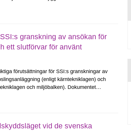
 den stegrade ökningstakten...
SSI:s granskning av ansökan för
 ett slutförvar för använt
ktiga förutsättningar för SSI:s granskningar av
pslingsanläggning (enligt kärntekniklagen) och
rntekniklagen och miljöbalken). Dokumentet
, strålskyddskraven enligt SSI:s...
lskyddsläget vid de svenska