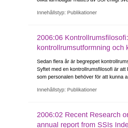
systemen använde frekvenser inom områ
Innehållstyp: Publikationer
ingick akustomagnetiska (AM),...
2006:06 Kontrollrumsfilosofi:
kontrollrumsutformning och 
Sedan flera år är begreppet kontrollrumsf
Syftet med en kontrollrumsfilosofi är att
som personalen behöver för att kunna arb
ska ange interna krav och riktlinjer för 
Innehållstyp: Publikationer
2006:02 Recent Research on
annual report from SSIs In