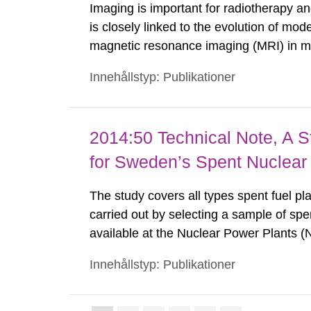
Imaging is important for radiotherapy a
is closely linked to the evolution of mo
magnetic resonance imaging (MRI) in mo
future but the scientific council emphasi
Innehållstyp: Publikationer
to minimize the introduction of new risks,
2014:50 Technical Note, A St
for Sweden’s Spent Nuclear
The study covers all types spent fuel pla
carried out by selecting a sample of spen
available at the Nuclear Power Plants (
facility (Clab) and Studsvik. The results 
Innehållstyp: Publikationer
can be obtained for fuel unloaded after 