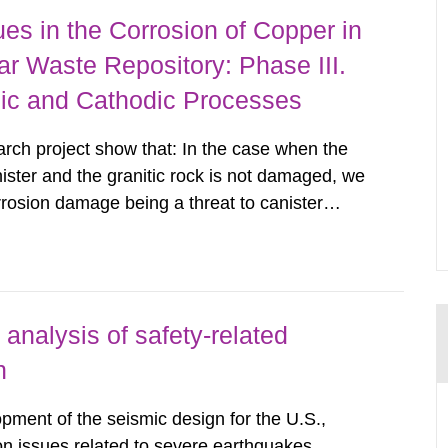
es in the Corrosion of Copper in
r Waste Repository: Phase III.
dic and Cathodic Processes
arch project show that: In the case when the
ister and the granitic rock is not damaged, we
orrosion damage being a threat to canister
iod. However, if the bentonite buffer is
ct as an engineered...
analysis of safety-related
n
opment of the seismic design for the U.S.,
n issues related to severe earthquakes