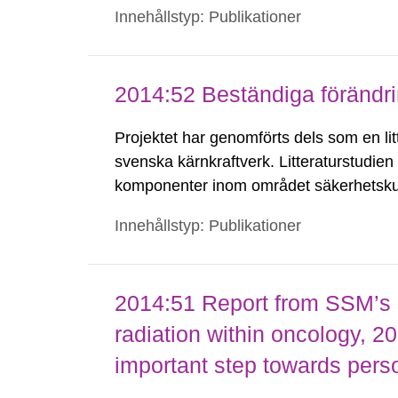
systemet med diagnostiska standarddos
Innehållstyp: Publikationer
infördes...
2014:52 Beständiga förändri
Projektet har genomförts dels som en lit
svenska kärnkraftverk. Litteraturstudien 
komponenter inom området säkerhetskult
förhindra att en god säkerhetskultur up
Innehållstyp: Publikationer
utveckla och förbättra...
2014:51 Report from SSM’s sc
radiation within oncology, 2
important step towards pers