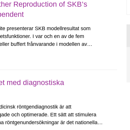
ther Reproduction of SKB’s
pendent
te presenterar SKB modellresultat som
hetsfunktioner. I var och en av de fem
eller buffert frånvarande i modellen av
mförs inte med säkerhetskriterier eftersom
et med diagnostiska
icinsk röntgendiagnostik är att
ade och optimerade. Ett sätt att stimulera
ina röntgenundersökningar är det nationella