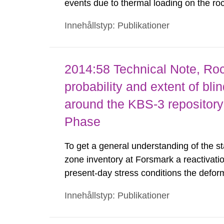
events due to thermal loading on the ro
nuclear fuel, and ii) seismic events, i.
Innehållstyp: Publikationer
and zones intersecting the repository ar
2014:58 Technical Note, Ro
probability and extent of bli
around the KBS-3 repositor
Phase
To get a general understanding of the sta
zone inventory at Forsmark a reactivatio
present-day stress conditions the defor
deformations or detected seismicity. Any
Innehållstyp: Publikationer
of differential stress on deformation zon