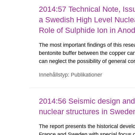
2014:57 Technical Note, Issu
a Swedish High Level Nuclea
Role of Sulphide Ion in Ano
The most important findings of this rese
bentonite buffer between the copper can
can neglect the possibility of general c
integrity over a 100,000 year storage per
Innehållstyp: Publikationer
damaged for any reason, and does not a
2014:56 Seismic design and 
nuclear structures in Swede
The report presents the historical devel
France and Sweden with special focus o