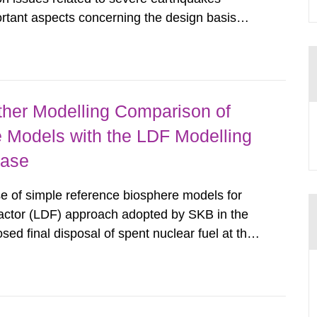
rtant aspects concerning the design basis
acilities. The report provides
r seismic hazard assessments, on minimum...
ther Modelling Comparison of
 Models with the LDF Modelling
hase
se of simple reference biosphere models for
ctor (LDF) approach adopted by SKB in the
ed final disposal of spent nuclear fuel at the
 for the Forsmark site under temperate climate
r SSM’s review and are...