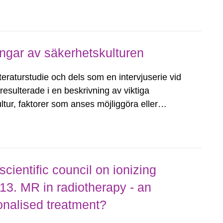
er och referensnivåer. Sedan systemet
ngar av säkerhetskulturen
teraturstudie och dels som en intervjuserie vid
resulterade i en beskrivning av viktiga
ur, faktorer som anses möjliggöra eller
pnås samt metoder och arbetssätt för att
ientific council on ionizing
013. MR in radiotherapy - an
onalised treatment?