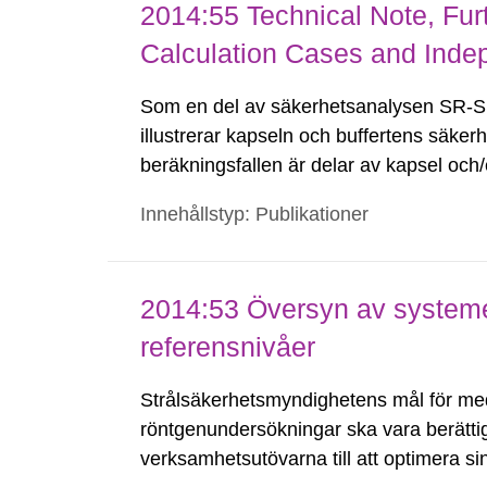
2014:55 Technical Note, Fur
Calculation Cases and Inde
Som en del av säkerhetsanalysen SR-Si
illustrerar kapseln och buffertens säker
beräkningsfallen är delar av kapsel och/
slutförvarssystemet. Modellresultaten jä
Innehållstyp: Publikationer
beräkningsfallen innehåller...
2014:53 Översyn av system
referensnivåer
Strålsäkerhetsmyndighetens mål för med
röntgenundersökningar ska vara berättig
verksamhetsutövarna till att optimera s