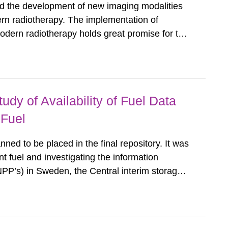
nd the development of new imaging modalities
dern radiotherapy. The implementation of
dern radiotherapy holds great promise for the
zes that it must be carefully monitored in order
 violating...
udy of Availability of Fuel Data
 Fuel
nned to be placed in the final repository. It was
t fuel and investigating the information
NPP’s) in Sweden, the Central interim storage
indicate that the required data is available and
1980.