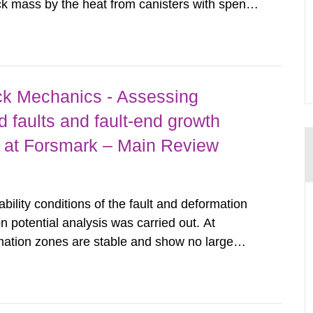
ck mass by the heat from canisters with spent
e. earthquakes, at the nearby deformation zones
ea.
ck Mechanics - Assessing
nd faults and fault-end growth
y at Forsmark – Main Review
bility conditions of the fault and deformation
n potential analysis was carried out. At
mation zones are stable and show no large
 changes in stress, and in particular increase
es, might cause...