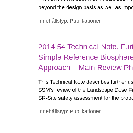
beyond the design basis as well as impo
ground motions for the Swedish nuclear f
Innehållstyp: Publikationer
recommendations on a revised model fo
2014:54 Technical Note, Fur
Simple Reference Biosphere
Approach – Main Review P
This Technical Note describes further u
SSM’s review of the Landscape Dose Fa
SR‑Site safety assessment for the propos
Forsmark site. Simple biosphere models
Innehållstyp: Publikationer
conditions were previously developed fo