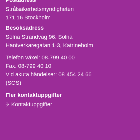
Postadress
Strålsäkerhetsmyndigheten
171 16
Stockholm
Besöksadress
Solna Strandväg 96, Solna
Hantverkaregatan 1-3
Katrineholm
Telefon,
Telefon växel:
08-799 40 00
fax
Fax:
08-799 40 10
och
Vid akuta händelser:
08-454 24 66
e-
(SOS)
postadress
Fler kontaktuppgifter
Kontaktuppgifter