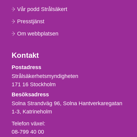
Vår podd Strålsäkert
Presstjänst
Om webbplatsen
Kontakt
Strålsäkerhetsmyndigheten
Postadress
Strålsäkerhetsmyndigheten
171 16
Stockholm
Besöksadress
Solna Strandväg 96, Solna Hantverkaregatan
1-3
Katrineholm
Telefon,
Telefon växel:
fax
08-799 40 00