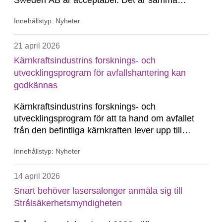
Sweden AB är acceptabel. Det är samma
bedömning som vid den förra värderingen, vilket
Innehållstyp: Nyheter
innebär att strålsäkerheten inte förbättrats under
den aktuella perioden.
21 april 2026
Kärnkraftsindustrins forsknings- och
utvecklingsprogram för avfallshantering kan
godkännas
Kärnkraftsindustrins forsknings- och
utvecklingsprogram för att ta hand om avfallet
från den befintliga kärnkraften lever upp till
lagens krav. Det konstaterar
Innehållstyp: Nyheter
Strålsäkerhetsmyndigheten i ett yttrande till
regeringen. Det är därefter regeringen som fattar
14 april 2026
beslut om programmet kan godkännas.
Snart behöver lasersalonger anmäla sig till
Strålsäkerhetsmyndigheten