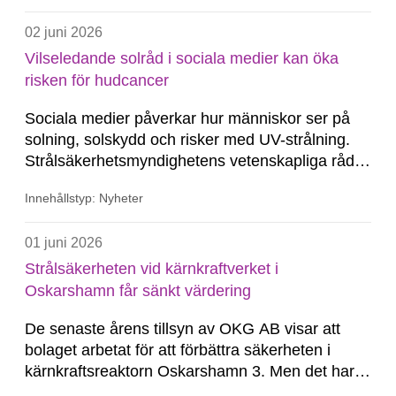
av Strålsäkerhetsmyndigheten i samband med
02 juni 2026
besöket.
Vilseledande solråd i sociala medier kan öka
risken för hudcancer
Sociala medier påverkar hur människor ser på
solning, solskydd och risker med UV-strålning.
Strålsäkerhetsmyndighetens vetenskapliga råd
för UV-frågor konstaterar i en ny rapport att
Innehållstyp: Nyheter
felaktig och vilseledande information riskerar att
påverka solbeteenden och attityder till solning,
01 juni 2026
särskilt bland unga.
Strålsäkerheten vid kärnkraftverket i
Oskarshamn får sänkt värdering
De senaste årens tillsyn av OKG AB visar att
bolaget arbetat för att förbättra säkerheten i
kärnkraftsreaktorn Oskarshamn 3. Men det har
också uppmärksammats brister, både när det