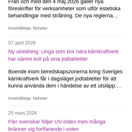
Från och med den 4 maj 2026 gäller nya
föreskrifter för verksamheter som utför estetiska
behandlingar med strålning. De nya reglerna
innebär bland annat att salonger som utför
Innehållstyp: Nyheter
behandlingar med laser, IPL, ultraljud och annan
strålning behöver anmäla detta till
07 april 2026
Strålsäkerhetsmyndigheten.
Ny utredning: Unga som bor nära kärnkraftverk
har sämre koll på sina jodtabletter
Boende inom beredskapszonerna kring Sveriges
kärnkraftverk får i dagsläget jodtabletter för att
kunna använda dem i händelse av ett utsläpp.
En majoritet av hushållen uppger att de har
Innehållstyp: Nyheter
tabletterna hemma, men bland yngre är det fler
som inte har tabletter hemma eller är osäkra. Det
25 mars 2026
visar en ny utredning från...
Fler svenskar följer UV-index men många
bränner sig fortfarande i solen