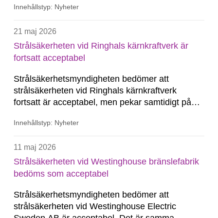
Innehållstyp: Nyheter
gäller anläggningens status och inom OKG:s
organisation. Värderingen sänks därför jämfört
21 maj 2026
med föregående...
Strålsäkerheten vid Ringhals kärnkraftverk är
fortsatt acceptabel
Strålsäkerhetsmyndigheten bedömer att
strålsäkerheten vid Ringhals kärnkraftverk
fortsatt är acceptabel, men pekar samtidigt på
brister inom underhåll samt kompetens och
Innehållstyp: Nyheter
bemanning som behöver åtgärdas för att stärka
strålsäkerheten på lång sikt.
11 maj 2026
Strålsäkerheten vid Westinghouse bränslefabrik
bedöms som acceptabel
Strålsäkerhetsmyndigheten bedömer att
strålsäkerheten vid Westinghouse Electric