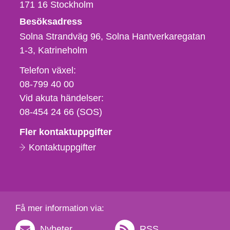
171 16
Stockholm
Besöksadress
Solna Strandväg 96, Solna Hantverkaregatan
1-3
Katrineholm
Telefon,
Telefon växel:
fax
08-799 40 00
och
Vid akuta händelser:
e-
08-454 24 66 (SOS)
postadress
Fler kontaktuppgifter
Kontaktuppgifter
Få mer information via:
Nyheter
RSS