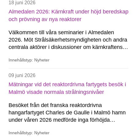
18 juni 2026
Almedalen 2026: Kärnkraft under höjd beredskap
och prövning av nya reaktorer
Välkommen till våra seminarier i Almedalen
2026. Möt Strålsäkerhetsmyndigheten och andra
centrala aktörer i diskussioner om kärnkraftens
roll under höjd beredskap och om
Innehållstyp: Nyheter
förutsättningarna för ny kärnkraft i Sverige.
09 juni 2026
Mätningar vid det reaktordrivna fartygets besök i
Malmö visade normala strålningsnivåer
Besöket från det franska reaktordrivna
hangarfartyget Charles de Gaulle i Malmö hamn
under våren 2026 medförde inga förhöjda
strålningsnivåer eller utsläpp av radioaktiva
Innehållstyp: Nyheter
ämnen. Det visar mätningar som genomfördes