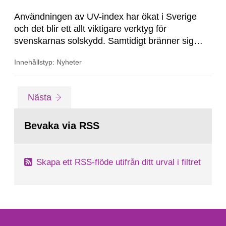
Användningen av UV-index har ökat i Sverige
och det blir ett allt viktigare verktyg för
svenskarnas solskydd. Samtidigt bränner sig
många fortfarande, visar
Innehållstyp: Nyheter
Strålsäkerhetsmyndighetens årliga undersökning
av solvanorna i Sverige.
Gå
sida
Nästa
till
sida:
Bevaka via RSS
Skapa ett RSS-flöde utifrån ditt urval i filtret