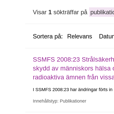
Visar
1
sökträffar på
publikati
Sortera på:
Relevans
Datu
SSMFS 2008:23 Strålsäkerhe
skydd av människors hälsa o
radioaktiva ämnen från viss
I SSMFS 2008:23 har ändringar förts 
Innehållstyp: Publikationer