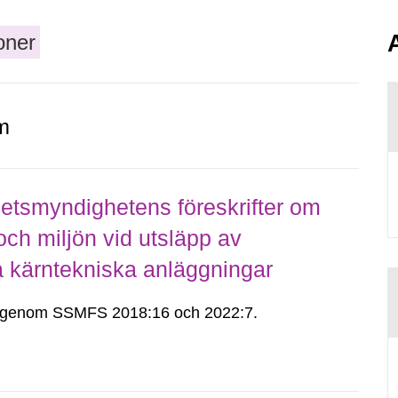
oner
m
tsmyndighetens föreskrifter om
ch miljön vid utsläpp av
a kärntekniska anläggningar
in genom SSMFS 2018:16 och 2022:7.