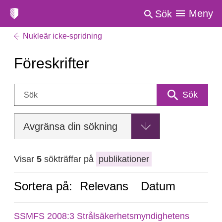
Meny
Sök
Nukleär icke-spridning
Föreskrifter
Sök:
Sök
Avgränsa din sökning
Visar
5
sökträffar på
publikationer
Sortera på:
Relevans
Datum
SSMFS 2008:3 Strålsäkerhetsmyndighetens