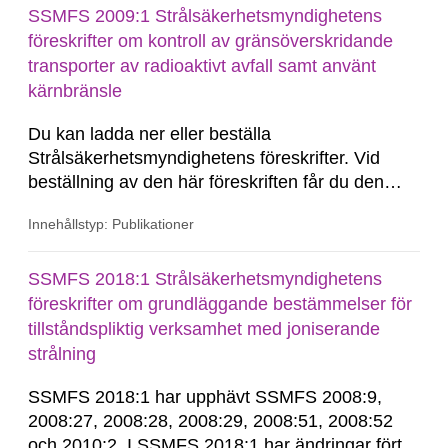
SSMFS 2009:1 Strålsäkerhetsmyndighetens
föreskrifter om kontroll av gränsöverskridande
transporter av radioaktivt avfall samt använt
kärnbränsle
Du kan ladda ner eller beställa
Strålsäkerhetsmyndighetens föreskrifter. Vid
beställning av den här föreskriften får du den
konsoliderade versionen skickad till dig.
Innehållstyp: Publikationer
Konsoliderad version är en version av
föreskrifterna där alla ändringar har förts in. En
konsoliderad version visar föreskrifterna i deras
SSMFS 2018:1 Strålsäkerhetsmyndighetens
senast gällande...
föreskrifter om grundläggande bestämmelser för
tillståndspliktig verksamhet med joniserande
strålning
SSMFS 2018:1 har upphävt SSMFS 2008:9,
2008:27, 2008:28, 2008:29, 2008:51, 2008:52
och 2010:2. I SSMFS 2018:1 har ändringar förts