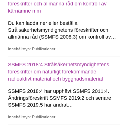
föreskrifter och allmänna råd om kontroll av
kärnämne mm
Du kan ladda ner eller beställa
Strålsäkerhetsmyndighetens föreskrifter och
allmänna råd (SSMFS 2008:3) om kontroll av
kärnämne mm, se nedan. Vid beställning av den
Innehållstyp: Publikationer
här föreskriften får du den konsoliderade
versionen skickad till dig. Konsoliderad version
är en version av föreskrifterna där alla ändringar
SSMFS 2018:4 Strålsäkerhetsmyndighetens
har förts...
föreskrifter om naturligt förekommande
radioaktivt material och byggnadsmaterial
SSMFS 2018:4 har upphävt SSMFS 2011:4.
Ändringsföreskrift SSMFS 2019:2 och senare
SSMFS 2019:5 har ändrat
övergångsbestämmelsen till 7 § i SSMFS
Innehållstyp: Publikationer
2018:4.