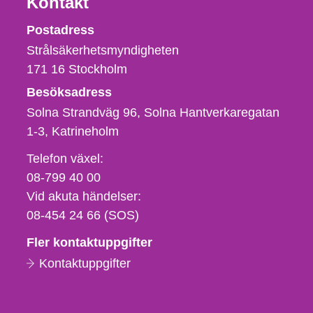
Kontakt
Strålsäkerhetsmyndigheten
Postadress
Strålsäkerhetsmyndigheten
171 16
Stockholm
Besöksadress
Solna Strandväg 96, Solna Hantverkaregatan
1-3
Katrineholm
Telefon,
Telefon växel:
fax
08-799 40 00
och
Vid akuta händelser:
e-
08-454 24 66 (SOS)
postadress
Fler kontaktuppgifter
Kontaktuppgifter