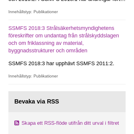
in genom SSMFS 2019:7, SSMFS 2021:3,
Innehållstyp: Publikationer
SSMFS 2022:14, SSMFS 2024:2 och SSMFS
2025:6.
SSMFS 2018:3 Strålsäkerhetsmyndighetens
föreskrifter om undantag från strålskyddslagen
och om friklassning av material,
byggnadsstrukturer och områden
SSMFS 2018:3 har upphävt SSMFS 2011:2.
Innehållstyp: Publikationer
Gå
till
Bevaka via RSS
sida:
Skapa ett RSS-flöde utifrån ditt urval i filtret