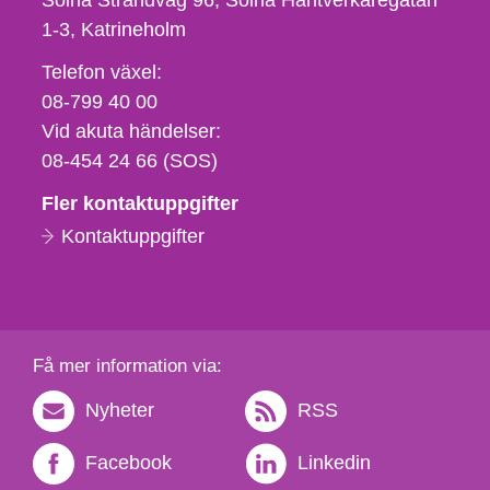
Solna Strandväg 96, Solna Hantverkaregatan
1-3
Katrineholm
Telefon,
Telefon växel:
fax
08-799 40 00
och
Vid akuta händelser:
e-
08-454 24 66 (SOS)
postadress
Fler kontaktuppgifter
Kontaktuppgifter
Få mer information via:
Nyheter
RSS
Facebook
Linkedin