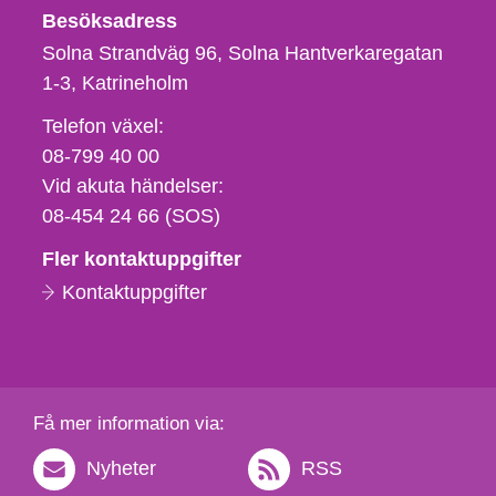
Besöksadress
Solna Strandväg 96, Solna Hantverkaregatan
1-3
Katrineholm
Telefon,
Telefon växel:
fax
08-799 40 00
och
Vid akuta händelser:
e-
08-454 24 66 (SOS)
postadress
Fler kontaktuppgifter
Kontaktuppgifter
Få mer information via:
Nyheter
RSS