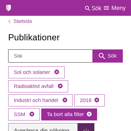
Meny
Sök
Startsida
Publikationer
Sök:
Sök
Sol och solarier
Radioaktivt avfall
Industri och handel
2018
SSM
Ta bort alla filter
Avgränsa din sökning