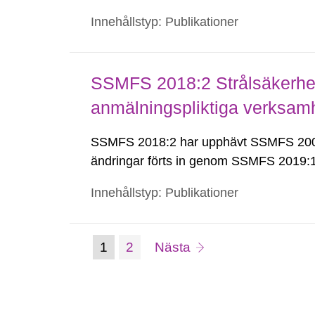
Innehållstyp: Publikationer
SSMFS 2018:2 Strålsäkerhet
anmälningspliktiga verksam
SSMFS 2018:2 har upphävt SSMFS 2008
ändringar förts in genom SSMFS 2019
Innehållstyp: Publikationer
(nuvarande
Sida:
sida
1
2
Nästa
Gå
till
sida)
sida: