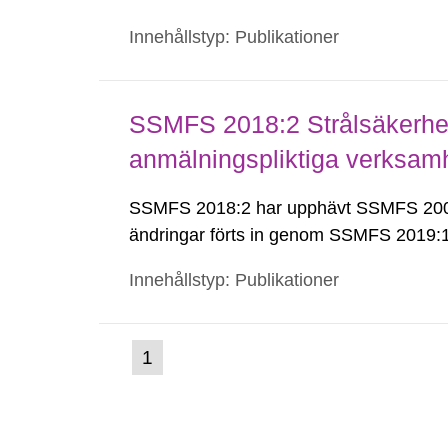
Innehållstyp: Publikationer
SSMFS 2018:2 Strålsäkerhet
anmälningspliktiga verksam
SSMFS 2018:2 har upphävt SSMFS 2008
ändringar förts in genom SSMFS 2019
Innehållstyp: Publikationer
(nuvarande
1
Gå
till
sida)
sida: