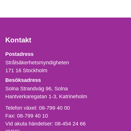
Kontakt
Strålsäkerhetsmyndigheten
Postadress
Strålsäkerhetsmyndigheten
171 16
Stockholm
Besöksadress
Solna Strandväg 96, Solna
Hantverkaregatan 1-3
Katrineholm
Telefon,
Telefon växel:
08-799 40 00
fax
Fax:
08-799 40 10
och
Vid akuta händelser:
08-454 24 66
e-