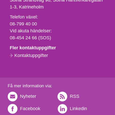
Solna Strandväg 96, Solna Hantverkaregatan
1-3
Katrineholm
Telefon,
Telefon växel:
fax
08-799 40 00
och
Vid akuta händelser:
e-
08-454 24 66 (SOS)
postadress
Fler kontaktuppgifter
Kontaktuppgifter
Få mer information via:
Nyheter
RSS
Facebook
Linkedin