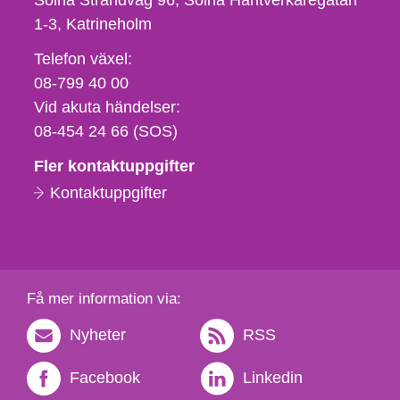
Solna Strandväg 96, Solna Hantverkaregatan
1-3
Katrineholm
Telefon,
Telefon växel:
fax
08-799 40 00
och
Vid akuta händelser:
e-
08-454 24 66 (SOS)
postadress
Fler kontaktuppgifter
Kontaktuppgifter
Få mer information via:
Nyheter
RSS
Facebook
Linkedin