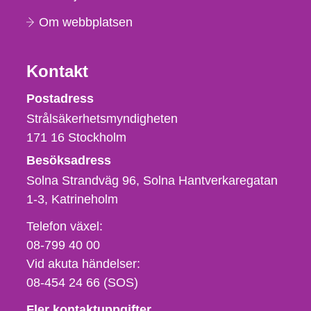
Om webbplatsen
Kontakt
Strålsäkerhetsmyndigheten
Postadress
Strålsäkerhetsmyndigheten
171 16
Stockholm
Besöksadress
Solna Strandväg 96, Solna Hantverkaregatan
1-3
Katrineholm
Telefon,
Telefon växel:
fax
08-799 40 00
och
Vid akuta händelser:
e-
08-454 24 66 (SOS)
postadress
Fler kontaktuppgifter