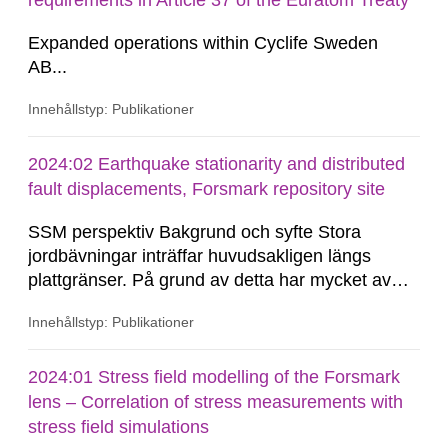
requirements in Article 37 of the Euratom Treaty
slutförvarsanläggningar. Som en del...
Expanded operations within Cyclife Sweden
AB...
Innehållstyp: Publikationer
2024:02 Earthquake stationarity and distributed
fault displacements, Forsmark repository site
SSM perspektiv Bakgrund och syfte Stora
jordbävningar inträffar huvudsakligen längs
plattgränser. På grund av detta har mycket av
forskningen riktats mot denna tektoniska miljö.
Innehållstyp: Publikationer
Den allmänna bristen på seismicitet i stabila
kontinentala områden, såsom Baltiska Skölden,
har försvårat uppskattningar, såväl som
2024:01 Stress field modelling of the Forsmark
förståelsen,...
lens – Correlation of stress measurements with
stress field simulations