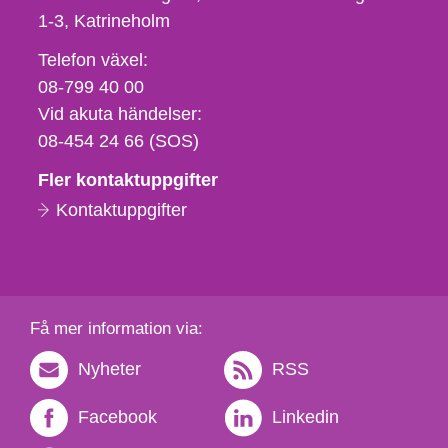
1-3
Katrineholm
Telefon,
Telefon växel:
fax
08-799 40 00
och
Vid akuta händelser:
e-
08-454 24 66 (SOS)
postadress
Fler kontaktuppgifter
Kontaktuppgifter
Få mer information via:
Nyheter
RSS
Facebook
Linkedin