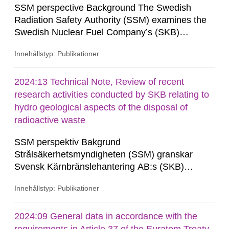
SSM perspective Background The Swedish
Radiation Safety Authority (SSM) examines the
Swedish Nuclear Fuel Company’s (SKB)
applications in a step-wise review and approval
Innehållstyp: Publikationer
process according to the government’s licence
conditions under the Act on Nuclear Activities
(SFS 1984:3) for the construction and operation
2024:13 Technical Note, Review of recent
of geological disposal facilities. As part of the
research activities conducted by SKB relating to
review, SSM commissions consultants...
hydro geological aspects of the disposal of
radioactive waste
SSM perspektiv Bakgrund
Strålsäkerhetsmyndigheten (SSM) granskar
Svensk Kärnbränslehantering AB:s (SKB)
ansökningar i en stegvis prövnings- och
Innehållstyp: Publikationer
godkännandeprocess enligt regeringens
tillståndsvillkor enligt lagen (1984:3) om
kärnteknisk verksamhet avseende uppförande,
2024:09 General data in accordance with the
innehav och drift av geologiska