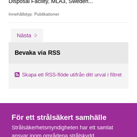
Disposal Facility, MLA3, Sweden...
Innehållstyp: Publikationer
Gå
sida
Nästa
till
sida:
Bevaka via RSS
Skapa ett RSS-flöde utifrån ditt urval i filtret
För ett strålsäkert samhälle
Strålsäkerhetsmyndigheten har ett samlat
ansvar inom områdena strålskydd,