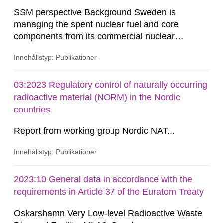
SSM perspective Background Sweden is
managing the spent nuclear fuel and core
components from its commercial nuclear
reactors with a national strategic plan. The fuel
Innehållstyp: Publikationer
and core components are initially stored at the
reactor site. After an on-site storage period to
comply with transportation limits on decay heat
03:2023 Regulatory control of naturally occurring
and radiation, these materials are shipped to the
radioactive material (NORM) in the Nordic
Clab (Central Interim Storage...
countries
Report from working group Nordic NAT...
Innehållstyp: Publikationer
2023:10 General data in accordance with the
requirements in Article 37 of the Euratom Treaty
Oskarshamn Very Low-level Radioactive Waste