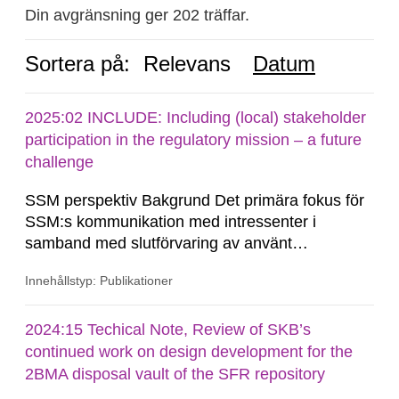
Din avgränsning ger 202 träffar.
Sortera på:
Relevans
Datum
2025:02 INCLUDE: Including (local) stakeholder
participation in the regulatory mission – a future
challenge
SSM perspektiv Bakgrund Det primära fokus för
SSM:s kommunikation med intressenter i
samband med slutförvaring av använt
kärnbränsle och kärnavfall har under flera år
Innehållstyp: Publikationer
legat på formella samrådsprocesser kring den
svenska kärnkraftsindustrins forsknings- och
utvecklingsprogram samt SKB:s
2024:15 Techical Note, Review of SKB’s
tillståndsansökningar enligt kärntekniklagen.
continued work on design development for the
2BMA disposal vault of the SFR repository