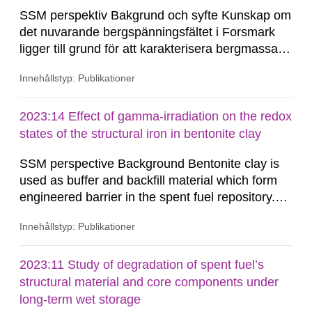
SSM perspektiv Bakgrund och syfte Kunskap om
det nuvarande bergspänningsfältet i Forsmark
ligger till grund för att karakterisera bergmassans
rådande mekaniska och hydrauliska beteende.
Innehållstyp: Publikationer
Endast med en god förståelse för den
geomekaniska miljön är en analys av
bergmassan framtida hydro-mekaniska beteende
2023:14 Effect of gamma-irradiation on the redox
möjlig. Baserat på befintliga
states of the structural iron in bentonite clay
bergspänningsmätningar...
SSM perspective Background Bentonite clay is
used as buffer and backfill material which form
engineered barrier in the spent fuel repository.
The buffer material surrounding the copper
Innehållstyp: Publikationer
canister will be exposed to gamma and neutron
radiations, especially during the first few hundred
years after closure of the repository. The redox
2023:11 Study of degradation of spent fuel’s
states of the structural iron in montmorillonite,
structural material and core components under
the dominant...
long-term wet storage