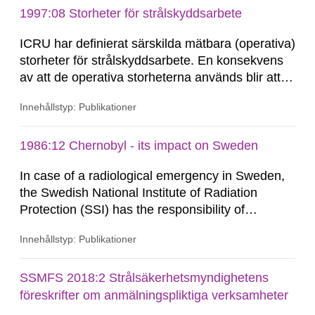
monitoring data and dose calculations within the
1997:08 Storheter för strålskyddsarbete
field of radiation. The report shows that people’s
ICRU har definierat särskilda mätbara (operativa)
behaviour in the form of...
storheter för strålskyddsarbete. En konsekvens
av att de operativa storheterna används blir att
handburna dosmätare och persondosmätare i
Innehållstyp: Publikationer
samma bestrålningssituation kan ge olika
mätresultat. Skillnaderna varierar och otsakas av
strålfältets geometri. Mätstorheterna har
1986:12 Chernobyl - its impact on Sweden
väldokumenterade...
In case of a radiological emergency in Sweden,
the Swedish National Institute of Radiation
Protection (SSI) has the responsibility of
organ1z1ng a special task force with experts
Innehållstyp: Publikationer
both from SSI and from other authorities.
Reports of increased radiation l evels reached
SSI around 10 am on April 28, 1986, and the
SSMFS 2018:2 Strålsäkerhetsmyndighetens
task force convened at 1030 am. A large number
föreskrifter om anmälningspliktiga verksamheter
of measurements were made all over...