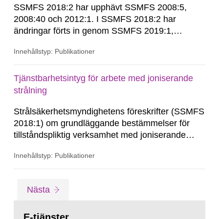
SSMFS 2018:2 har upphävt SSMFS 2008:5,
2008:40 och 2012:1. I SSMFS 2018:2 har
ändringar förts in genom SSMFS 2019:1,
SSMFS 2019:4 och SSMFS 2025:2.
Innehållstyp: Publikationer
Tjänstbarhetsintyg för arbete med joniserande
strålning
Strålsäkerhetsmyndighetens föreskrifter (SSMFS
2018:1) om grundläggande bestämmelser för
tillståndspliktig verksamhet med joniserande
strålning ställer krav på ett giltigt
Innehållstyp: Publikationer
tjänstbarhetsintyg (tidigare kallat läkarintyg).
Gå
sida
Nästa
till
sida:
E-tjänster