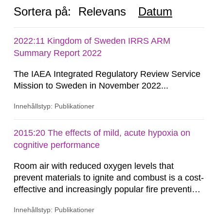
Sortera på:
Relevans
Datum
2022:11 Kingdom of Sweden IRRS ARM
Summary Report 2022
The IAEA Integrated Regulatory Review Service
Mission to Sweden in November 2022...
Innehållstyp: Publikationer
2015:20 The effects of mild, acute hypoxia on
cognitive performance
Room air with reduced oxygen levels that
prevent materials to ignite and combust is a cost-
effective and increasingly popular fire prevention
method. For system safety reasons, the effects
Innehållstyp: Publikationer
of hypoxia, that is, the lack of sufficient oxygen