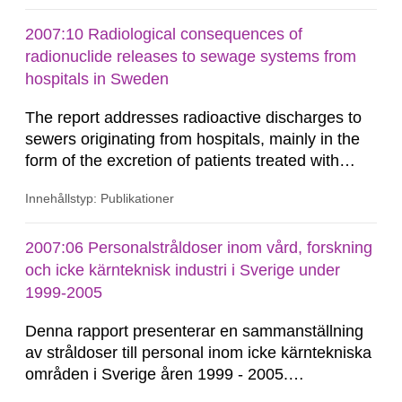
(that is, less than 21% oxygen which is the
approximate oxygen level of normal air), on
2007:10 Radiological consequences of
cognitive performance of persons working under
radionuclide releases to sewage systems from
such conditions are...
hospitals in Sweden
The report addresses radioactive discharges to
sewers originating from hospitals, mainly in the
form of the excretion of patients treated with
radioisotopes for diagnostic or therapeutic
Innehållstyp: Publikationer
purposes. Assessments of doses to the public,
including sewage workers, arising from such
discharges are performed. Doses are compared
2007:06 Personalstråldoser inom vård, forskning
against the exemption level of 10 μSv/a and the
och icke kärnteknisk industri i Sverige under
dose constraint of 100...
1999-2005
Denna rapport presenterar en sammanställning
av stråldoser till personal inom icke kärntekniska
områden i Sverige åren 1999 - 2005.
Kollektivdosen har under den här tidsperioden