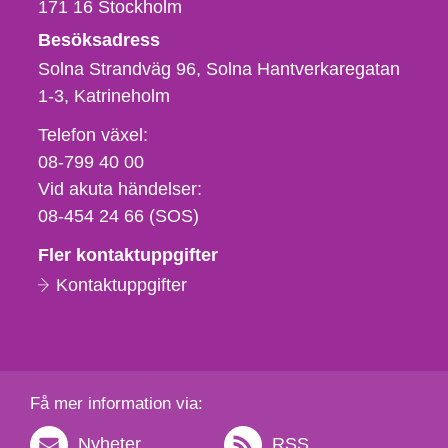
171 16
Stockholm
Besöksadress
Solna Strandväg 96, Solna Hantverkaregatan
1-3
Katrineholm
Telefon,
Telefon växel:
fax
08-799 40 00
och
Vid akuta händelser:
e-
08-454 24 66 (SOS)
postadress
Fler kontaktuppgifter
Kontaktuppgifter
Få mer information via:
Nyheter
RSS