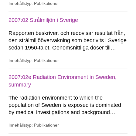
Innehållstyp: Publikationer
varierat mellan 1,2 och 1,6 manSv. Störst bidrag
till kollektivdosen ger arbetstagare som arbetar
med joniserande strålning inom sjukvården. De
2007:02 Strålmiljön i Sverige
högsta medeldoserna erhålls...
Rapporten beskriver, och redovisar resultat från,
den strålmiljöövervakning som bedrivits i Sverige
sedan 1950-talet. Genomsnittliga doser till
befolkningen och till speciella befolkningsgrupper
Innehållstyp: Publikationer
redovisas också. En stor del av övervakningen
har rört nedfallet och spridningen i ekosystemen
av radioaktiva ämnen från de atmosfäriska
2007:02e Radiation Environment in Sweden,
kärnvapenproven...
summary
The radiation environment to which the
population of Sweden is exposed is dominated
by medical investigations and background
radiation from the ground and building materials
Innehållstyp: Publikationer
in our houses. That is the conclusion of the first
general Swedish summary of environmental