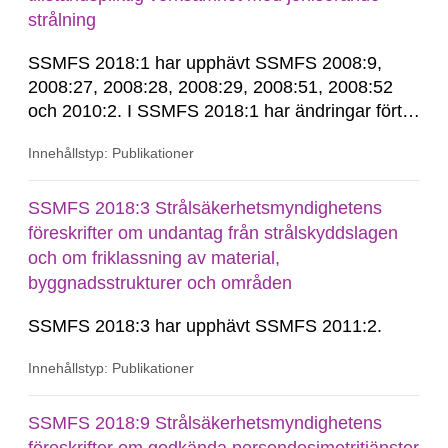
strålning
SSMFS 2018:1 har upphävt SSMFS 2008:9,
2008:27, 2008:28, 2008:29, 2008:51, 2008:52
och 2010:2. I SSMFS 2018:1 har ändringar förts
in genom SSMFS 2019:7, SSMFS 2021:3,
Innehållstyp: Publikationer
SSMFS 2022:14, SSMFS 2024:2 och SSMFS
2025:6.
SSMFS 2018:3 Strålsäkerhetsmyndighetens
föreskrifter om undantag från strålskyddslagen
och om friklassning av material,
byggnadsstrukturer och områden
SSMFS 2018:3 har upphävt SSMFS 2011:2.
Innehållstyp: Publikationer
SSMFS 2018:9 Strålsäkerhetsmyndighetens