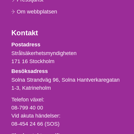
Om webbplatsen
Kontakt
Strålsäkerhetsmyndigheten
Postadress
Strålsäkerhetsmyndigheten
171 16
Stockholm
Besöksadress
Solna Strandväg 96, Solna Hantverkaregatan
1-3
Katrineholm
Telefon,
Telefon växel:
fax
08-799 40 00
och
Vid akuta händelser:
e-
08-454 24 66 (SOS)
postadress