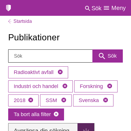
Meny
Sök
Startsida
Publikationer
Sök:
Sök
Radioaktivt avfall
Industri och handel
Forskning
2018
SSM
Svenska
Ta bort alla filter
Avgränsa din sökning