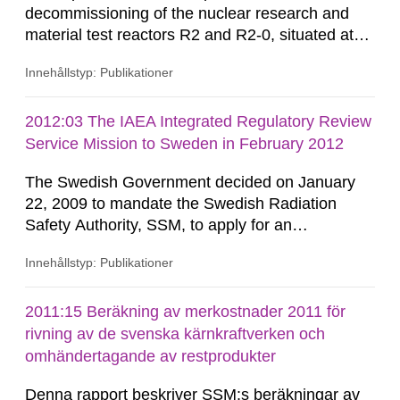
decommissioning of the nuclear research and
material test reactors R2 and R2-0, situated at
the Studsvik site in Sweden. The purpose of the
Innehållstyp: Publikationer
document is to serve as information for the
European Commission, and to fulfil the
requirements of Article 37 of the Euratom Treaty.
2012:03 The IAEA Integrated Regulatory Review
According to Article 37, each Member State shall
Service Mission to Sweden in February 2012
provide the Commission with such...
The Swedish Government decided on January
22, 2009 to mandate the Swedish Radiation
Safety Authority, SSM, to apply for an
international review of the Author-ity and its
Innehållstyp: Publikationer
areas of supervision, an ‘IRRS’ (Integrated
Regulatory Review Service) carried out by the
International Atomic Energy Agency (IAEA). On
2011:15 Beräkning av merkostnader 2011 för
February 25, 2009, SSM made a formal request
rivning av de svenska kärnkraftverken och
to the IAEA for an IRRS in Sweden. The time...
omhändertagande av restprodukter
Denna rapport beskriver SSM:s beräkningar av