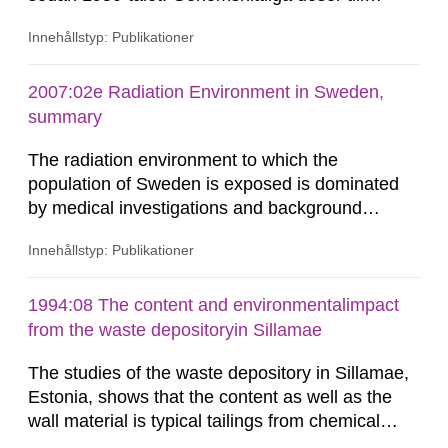
befolkningen och till speciella befolkningsgrupper
Innehållstyp: Publikationer
redovisas också. En stor del av övervakningen
har rört nedfallet och spridningen i ekosystemen
av radioaktiva ämnen från de atmosfäriska
2007:02e Radiation Environment in Sweden,
kärnvapenproven...
summary
The radiation environment to which the
population of Sweden is exposed is dominated
by medical investigations and background
radiation from the ground and building materials
Innehållstyp: Publikationer
in our houses. That is the conclusion of the first
general Swedish summary of environmental
monitoring data and dose calculations within the
1994:08 The content and environmentalimpact
field of radiation. The report shows that people’s
from the waste depositoryin Sillamae
behaviour in the form of...
The studies of the waste depository in Sillamae,
Estonia, shows that the content as well as the
wall material is typical tailings from chemical
enrichment of uranium ore. The environmental