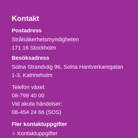
Kontakt
Strålsäkerhetsmyndigheten
Postadress
Strålsäkerhetsmyndigheten
171 16
Stockholm
Besöksadress
Solna Strandväg 96, Solna Hantverkaregatan
1-3
Katrineholm
Telefon,
Telefon växel:
fax
08-799 40 00
och
Vid akuta händelser:
e-
08-454 24 66 (SOS)
postadress
Fler kontaktuppgifter
Kontaktuppgifter