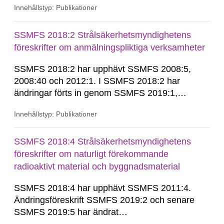
Innehållstyp: Publikationer
impact from radioactive substances as well as
heavy metals has been estimated. Results show
the major radiological impact to the population in
SSMFS 2018:2 Strålsäkerhetsmyndighetens
the Sillamae town is the exposure to radon and
föreskrifter om anmälningspliktiga verksamheter
its daughter...
SSMFS 2018:2 har upphävt SSMFS 2008:5,
2008:40 och 2012:1. I SSMFS 2018:2 har
ändringar förts in genom SSMFS 2019:1,
SSMFS 2019:4 och SSMFS 2025:2.
Innehållstyp: Publikationer
SSMFS 2018:4 Strålsäkerhetsmyndighetens
föreskrifter om naturligt förekommande
radioaktivt material och byggnadsmaterial
SSMFS 2018:4 har upphävt SSMFS 2011:4.
Ändringsföreskrift SSMFS 2019:2 och senare
SSMFS 2019:5 har ändrat