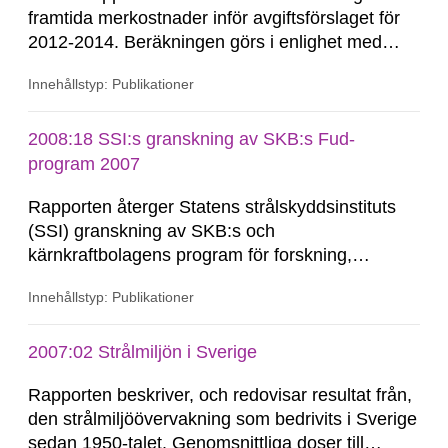
framtida merkostnader inför avgiftsförslaget för
2012-2014. Beräkningen görs i enlighet med
finansieringslagen och avser samtliga
Innehållstyp: Publikationer
merkostnader fram till dess att restprodukterna
från de svenska kärnkraftverken är slutligt
förvarade. Enligt nuvarande beräkningar antas
2008:18 SSI:s granskning av SKB:s Fud-
detta ske 2069. Uppskattningen...
program 2007
Rapporten återger Statens strålskyddsinstituts
(SSI) granskning av SKB:s och
kärnkraftbolagens program för forskning,
utveckling och demonstration - Fud-program
Innehållstyp: Publikationer
2007. Rapporten utgör SSI:s remissvar till SKI i
ärendet. I granskningen kommenterar SSI bl.a.
SKB:s återkoppling till det fortsatta forskningsoch
2007:02 Strålmiljön i Sverige
utvecklingsprogrammet utifrån bl.a. den senast
Rapporten beskriver, och redovisar resultat från,
genomförda...
den strålmiljöövervakning som bedrivits i Sverige
sedan 1950-talet. Genomsnittliga doser till