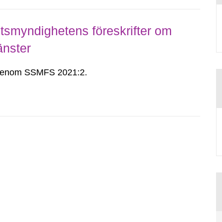
smyndighetens föreskrifter om
änster
n genom SSMFS 2021:2.