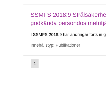
SSMFS 2018:9 Strålsäkerhet
godkända persondosimetritj
I SSMFS 2018:9 har ändringar förts i
Innehållstyp: Publikationer
(nuvarande
1
Gå
till
sida)
sida: