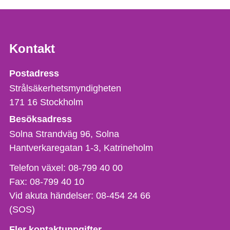
Kontakt
Strålsäkerhetsmyndigheten
Postadress
Strålsäkerhetsmyndigheten
171 16
Stockholm
Besöksadress
Solna Strandväg 96, Solna
Hantverkaregatan 1-3
Katrineholm
Telefon,
Telefon växel:
08-799 40 00
fax
Fax:
08-799 40 10
och
Vid akuta händelser:
08-454 24 66
e-
(SOS)
postadress
Fler kontaktuppgifter