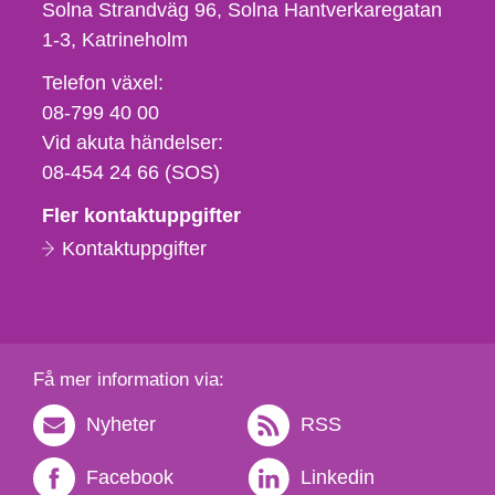
Solna Strandväg 96, Solna Hantverkaregatan
1-3
Katrineholm
Telefon,
Telefon växel:
fax
08-799 40 00
och
Vid akuta händelser:
e-
08-454 24 66 (SOS)
postadress
Fler kontaktuppgifter
Kontaktuppgifter
Få mer information via:
Nyheter
RSS
Facebook
Linkedin