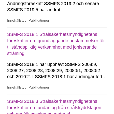
Ändringsföreskrift SSMFS 2019:2 och senare
SSMFS 2019:5 har ändrat
övergångsbestämmelsen till 7 § i SSMFS
Innehållstyp: Publikationer
2018:4.
SSMFS 2018:1 Strålsäkerhetsmyndighetens
föreskrifter om grundläggande bestämmelser för
tillståndspliktig verksamhet med joniserande
strålning
SSMFS 2018:1 har upphävt SSMFS 2008:9,
2008:27, 2008:28, 2008:29, 2008:51, 2008:52
och 2010:2. I SSMFS 2018:1 har ändringar förts
in genom SSMFS 2019:7, SSMFS 2021:3,
Innehållstyp: Publikationer
SSMFS 2022:14, SSMFS 2024:2 och SSMFS
2025:6.
SSMFS 2018:3 Strålsäkerhetsmyndighetens
föreskrifter om undantag från strålskyddslagen