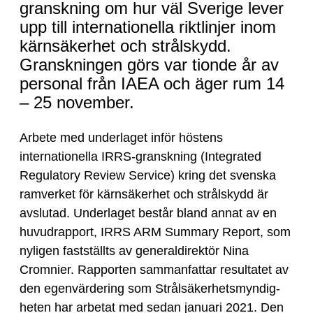
granskning
granskning om hur väl Sverige lever
av
upp till internationella riktlinjer inom
Sveriges
kärnsäkerhet och strålskydd.
kärnsäkerhet
Granskningen görs var tionde år av
och
personal från IAEA och äger rum 14
strålskydd
– 25 november.
Arbete med underlaget inför höstens
internationella IRRS-granskning (Integrated
Regulatory Review Service) kring det svenska
ramverket för kärnsäkerhet och strålskydd är
avslutad. Underlaget består bland annat av en
huvudrapport, IRRS ARM Summary Report, som
nyligen fastställts av generaldirektör Nina
Cromnier. Rapporten sammanfattar resultatet av
den egenvärdering som Strålsäkerhets­myndig­
heten har arbetat med sedan januari 2021. Den