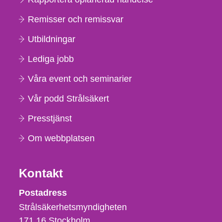
Remisser och remissvar
Utbildningar
Lediga jobb
Våra event och seminarier
Vår podd Strålsäkert
Presstjänst
Om webbplatsen
Kontakt
Strålsäkerhetsmyndigheten
Postadress
Strålsäkerhetsmyndigheten
171 16
Stockholm