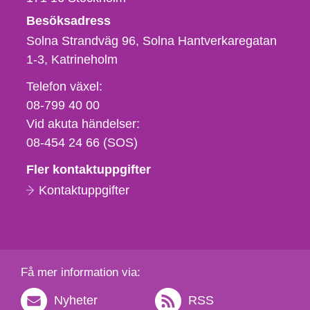
Besöksadress
Solna Strandväg 96, Solna Hantverkaregatan
1-3
Katrineholm
Telefon,
Telefon växel:
fax
08-799 40 00
och
Vid akuta händelser:
e-
08-454 24 66 (SOS)
postadress
Fler kontaktuppgifter
Kontaktuppgifter
Få mer information via:
Nyheter
RSS