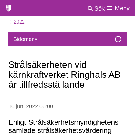
Meny
Sök
2022
Sidomeny
Strålsäkerheten vid
kärnkraftverket Ringhals AB
är tillfredsställande
Strålsäkerheten
10 juni 2022 06:00
vid
kärnkraftverket
Enligt Strålsäkerhetsmyndighetens
Ringhals
samlade strålsäkerhetsvärdering