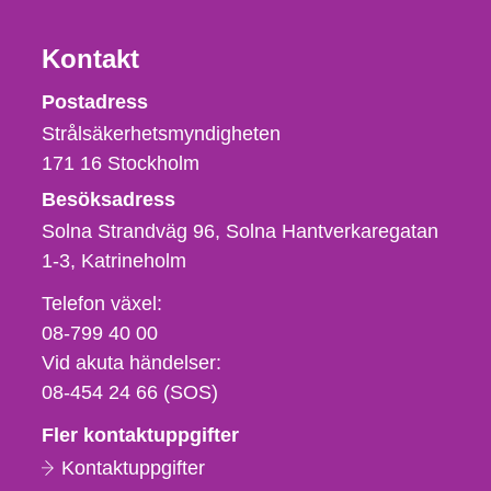
Kontakt
Strålsäkerhetsmyndigheten
Postadress
Strålsäkerhetsmyndigheten
171 16
Stockholm
Besöksadress
Solna Strandväg 96, Solna Hantverkaregatan
1-3
Katrineholm
Telefon,
Telefon växel:
fax
08-799 40 00
och
Vid akuta händelser:
e-
08-454 24 66 (SOS)
postadress
Fler kontaktuppgifter
Kontaktuppgifter