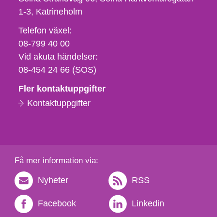
1-3
Katrineholm
Telefon,
Telefon växel:
fax
08-799 40 00
och
Vid akuta händelser:
e-
08-454 24 66 (SOS)
postadress
Fler kontaktuppgifter
Kontaktuppgifter
Få mer information via:
Nyheter
RSS
Facebook
Linkedin