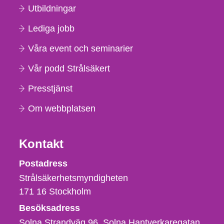
Utbildningar
Lediga jobb
Våra event och seminarier
Vår podd Strålsäkert
Presstjänst
Om webbplatsen
Kontakt
Strålsäkerhetsmyndigheten
Postadress
Strålsäkerhetsmyndigheten
171 16
Stockholm
Besöksadress
Solna Strandväg 96, Solna Hantverkaregatan