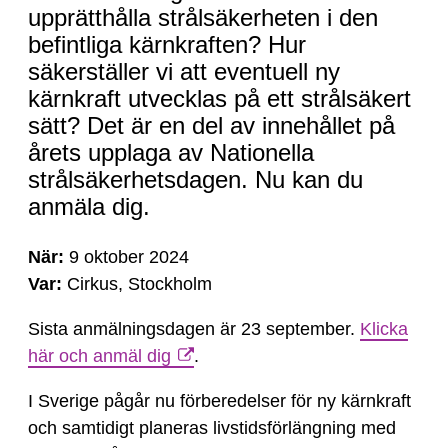
anmäla
upprätthålla strålsäkerheten i den
dig
befintliga kärnkraften? Hur
till
säkerställer vi att eventuell ny
Nationella
kärnkraft utvecklas på ett strålsäkert
strålsäkerhetsdagen
sätt? Det är en del av innehållet på
9
årets upplaga av Nationella
oktober
strålsäkerhetsdagen. Nu kan du
2024
anmäla dig.
När:
9 oktober 2024
Var:
Cirkus, Stockholm
Sista anmälningsdagen är 23 september.
Klicka
här och anmäl dig
.
I Sverige pågår nu förberedelser för ny kärnkraft
och samtidigt planeras livstidsförlängning med