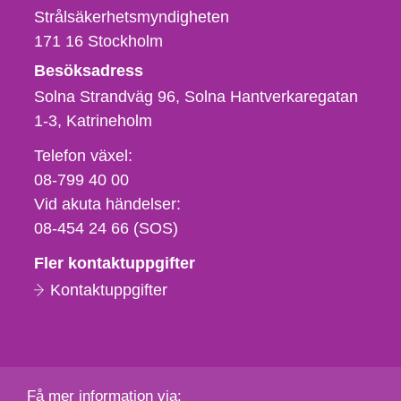
Strålsäkerhetsmyndigheten
171 16
Stockholm
Besöksadress
Solna Strandväg 96, Solna Hantverkaregatan
1-3
Katrineholm
Telefon,
Telefon växel:
fax
08-799 40 00
och
Vid akuta händelser:
e-
08-454 24 66 (SOS)
postadress
Fler kontaktuppgifter
Kontaktuppgifter
Få mer information via: