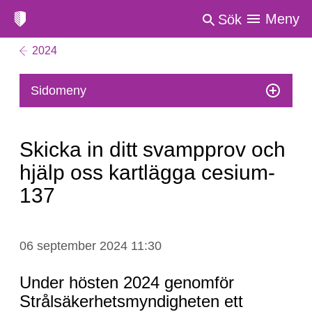
Meny
Sök
2024
Sidomeny
Skicka in ditt svampprov och
hjälp oss kartlägga cesium-
137
Skicka
06 september 2024 11:30
in
ditt
Under hösten 2024 genomför
svampprov
Strålsäkerhetsmyndigheten ett