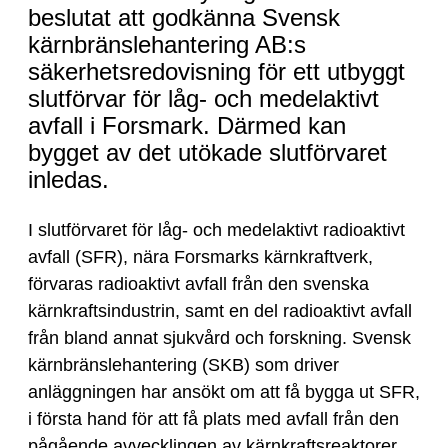
av
beslutat att godkänna Svensk
slutförvaret
kärnbränslehantering AB:s
för
säkerhetsredovisning för ett utbyggt
avfall
slutförvar för låg- och medelaktivt
från
avfall i Forsmark. Därmed kan
avvecklade
bygget av det utökade slutförvaret
reaktorer
inledas.
påbörjas
I slutförvaret för låg- och medelaktivt radioaktivt
avfall (SFR), nära Forsmarks kärnkraftverk,
förvaras radioaktivt avfall från den svenska
kärnkraftsindustrin, samt en del radioaktivt avfall
från bland annat sjukvård och forskning. Svensk
kärnbränslehantering (SKB) som driver
anläggningen har ansökt om att få bygga ut SFR,
i första hand för att få plats med avfall från den
pågående avvecklingen av kärnkraftsreaktorer