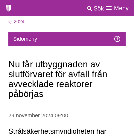
Meny
Sök
2024
Sidomeny
Nu får utbyggnaden av
slutförvaret för avfall från
avvecklade reaktorer
påbörjas
Nu
29 november 2024 09:00
får
utbyggnaden
Strålsäkerhetsmyndigheten har