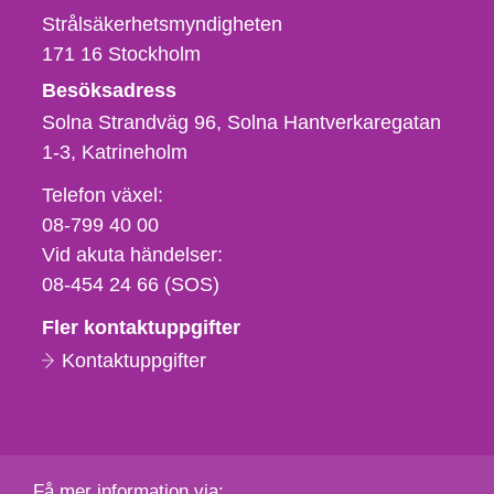
Strålsäkerhetsmyndigheten
171 16
Stockholm
Besöksadress
Solna Strandväg 96, Solna Hantverkaregatan
1-3
Katrineholm
Telefon,
Telefon växel:
fax
08-799 40 00
och
Vid akuta händelser:
e-
08-454 24 66 (SOS)
postadress
Fler kontaktuppgifter
Kontaktuppgifter
Få mer information via: