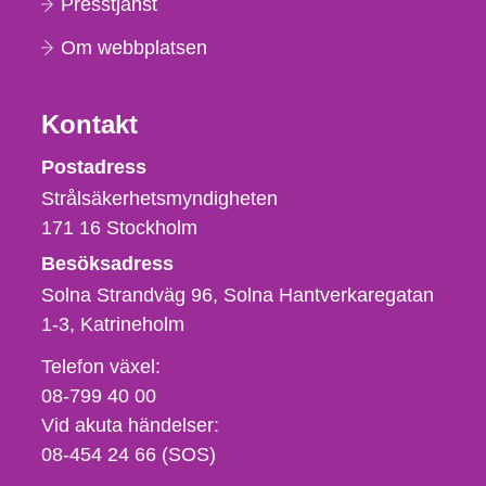
Presstjänst
Om webbplatsen
Kontakt
Strålsäkerhetsmyndigheten
Postadress
Strålsäkerhetsmyndigheten
171 16
Stockholm
Besöksadress
Solna Strandväg 96, Solna Hantverkaregatan
1-3
Katrineholm
Telefon,
Telefon växel:
fax
08-799 40 00
och
Vid akuta händelser:
e-
08-454 24 66 (SOS)
postadress