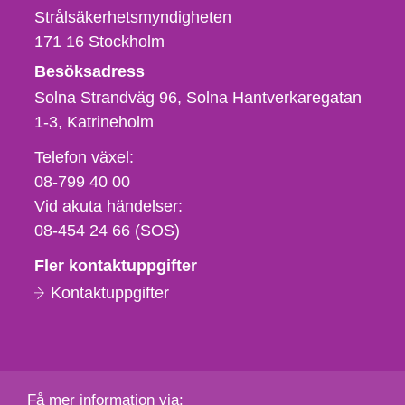
Strålsäkerhetsmyndigheten
171 16
Stockholm
Besöksadress
Solna Strandväg 96, Solna Hantverkaregatan
1-3
Katrineholm
Telefon,
Telefon växel:
fax
08-799 40 00
och
Vid akuta händelser:
e-
08-454 24 66 (SOS)
postadress
Fler kontaktuppgifter
Kontaktuppgifter
Få mer information via: