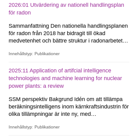
radioaktiva ämnen (källterm) och en statistisk
2026:01 Utvärdering av nationell handlingsplan
utvärdering...
för radon
Sammanfattning Den nationella handlingsplanen
för radon från 2018 har bidragit till ökad
medvetenhet och bättre struktur i radonarbetet,
men fler insatser behövs. Fortsatta
Innehållstyp: Publikationer
informationskampanjer bör genomföras för att
öka motivationen och tydliggöra ansvar för
radonmätningar, särskilt i småhus och på
2025:11 Application of artifcial intelligence
arbetsplatser. Radon...
technologies and machine learning for nuclear
power plants: a review
SSM perspektiv Bakgrund Idén om att tillämpa
beräkningsintelligens inom kärnkraftsindustrin för
olika tillämpningar är inte ny, med
tillämpningsexempel från tidigare 1990- och
Innehållstyp: Publikationer
2000-tal. Med utvecklingen och populariteten av
artifciell intelligens (AI) börjar många forskare