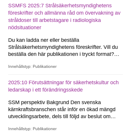
överväga att tillämpa AI-teknik i kärnkraftverk...
SSMFS 2025:7 Strålsäkerhetsmyndighetens
föreskrifter och allmänna råd om övervakning av
stråldoser till arbetstagare i radiologiska
nödsituationer
Du kan ladda ner eller beställa
Strålsäkerhetsmyndighetens föreskrifter. Vill du
beställa den här publikationen i tryckt format?
SSM Du kan beställa den här publikationen i
Innehållstyp: Publikationer
tryckt format till självkostnadspris. Kommuner
och skolor kan du beställa upp till 50 tryckta
exemplar gratis. Du beställer publikationen via e-
2025:10 Förutsättningar för säkerhetskultur och
post, Kommunikation@ssm.se.
ledarskap i ett förändringsskede
SSM perspektiv Bakgrund Den svenska
kärnkraftsbranschen står inför en ökad mängd
utvecklingsarbete, dels till följd av beslut om
långtidsdrift av befntliga anläggningar, dels till
Innehållstyp: Publikationer
följd av en eventuell nybyggnation. Det förnyade