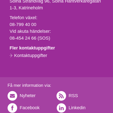
Solna Strandväg 96, Solna Hantverkaregatan
1-3
Katrineholm
Telefon,
Telefon växel:
fax
08-799 40 00
och
Vid akuta händelser:
e-
08-454 24 66 (SOS)
postadress
Fler kontaktuppgifter
Kontaktuppgifter
Få mer information via:
Nyheter
RSS
Facebook
Linkedin