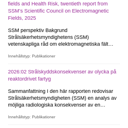
fields and Health Risk, twentieth report from
SSM’s Scientific Council on Electromagnetic
Fields, 2025
SSM perspektiv Bakgrund
Strålsäkerhetsmyndighetens (SSM)
vetenskapliga råd om elektromagnetiska fält
följer den aktuella forskningen om potentiella
Innehållstyp: Publikationer
hälsorisker vid exponering för elektromagnetiska
fält och ger myndigheten råd i bedömningen av
möjliga hälsorisker. Rådet ger vägledning när
2026:02 Strålskyddskonsekvenser av olycka på
myndigheten behöver yttra sig...
reaktordrivet fartyg
Sammanfattning I den här rapporten redovisar
Strålsäkerhetsmyndigheten (SSM) en analys av
möjliga radiologiska konsekvenser av en
händelse på ett reaktordrivet fartyg som sker på
Innehållstyp: Publikationer
en plats i Sverige som är okänd på förhand.
Analysen omfattar uppskattat utsläpp av