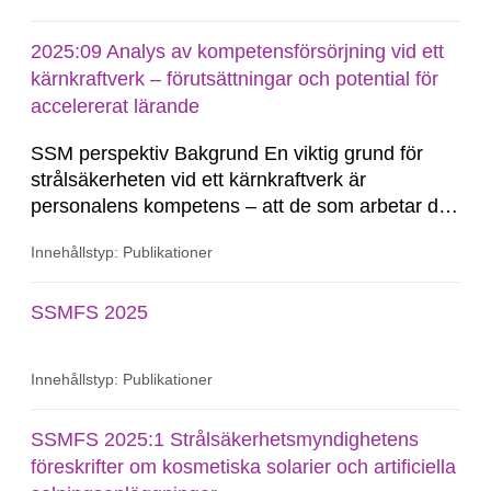
intresset för kärnkraft som energikälla i Sverige
kan medföra en del utmaningar framöver i hur...
2025:09 Analys av kompetensförsörjning vid ett
kärnkraftverk – förutsättningar och potential för
accelererat lärande
SSM perspektiv Bakgrund En viktig grund för
strålsäkerheten vid ett kärnkraftverk är
personalens kompetens – att de som arbetar där
vet vad de ska göra under normal drift och i
Innehållstyp: Publikationer
händelse av ett missöde eller i värsta fall en
radiologisk olycka. Att säkerställa tillräcklig
kompetens kan vara en utmaning när
SSMFS 2025
anläggningarna...
Innehållstyp: Publikationer
SSMFS 2025:1 Strålsäkerhetsmyndighetens
föreskrifter om kosmetiska solarier och artificiella