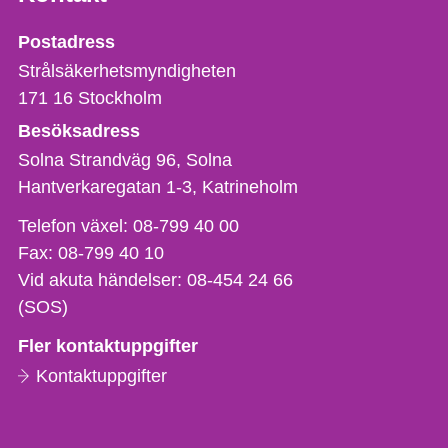
Strålsäkerhetsmyndigheten
Postadress
Strålsäkerhetsmyndigheten
171 16
Stockholm
Besöksadress
Solna Strandväg 96, Solna
Hantverkaregatan 1-3
Katrineholm
Telefon,
Telefon växel:
08-799 40 00
fax
Fax:
08-799 40 10
och
Vid akuta händelser:
08-454 24 66
e-
(SOS)
postadress
Fler kontaktuppgifter
Kontaktuppgifter