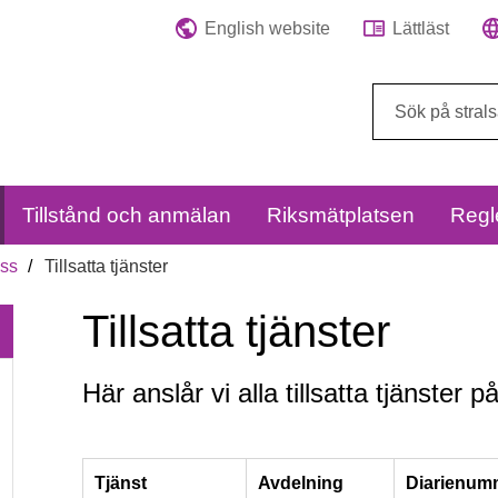
English website
Lättläst
Sök
på
webbplatsen:
Tillstånd och anmälan
Riksmätplatsen
Regl
oss
Tillsatta tjänster
Tillsatta tjänster
Här anslår vi alla tillsatta tjänster
Tillsatta
tjänster
Tjänst
Avdelning
Diarienum