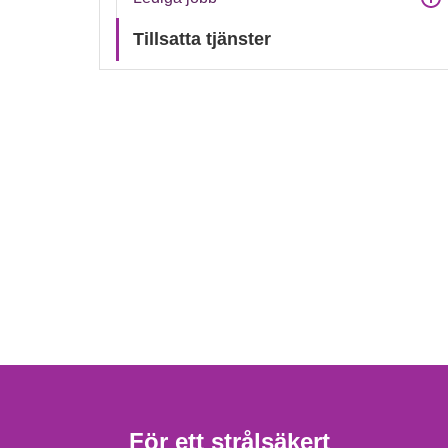
Tillsatta tjänster
För ett strålsäkert