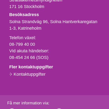
Strålsäkerhetsmyndigheten
171 16
Stockholm
Besöksadress
Solna Strandväg 96, Solna Hantverkaregatan
1-3
Katrineholm
Telefon,
Telefon växel:
fax
08-799 40 00
och
Vid akuta händelser:
e-
08-454 24 66 (SOS)
postadress
Fler kontaktuppgifter
Kontaktuppgifter
Få mer information via: