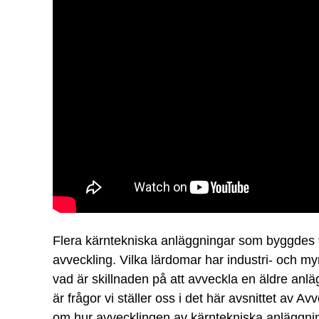
Flera kärntekniska anläggningar som byggdes f
avveckling. Vilka lärdomar har industri- och my
vad är skillnaden på att avveckla en äldre an
är frågor vi ställer oss i det här avsnittet av 
om hur avvecklingen av kärntekniska anläggning