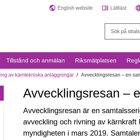
English website
Lättläst
Sök
på
webbplatsen:
Tillstånd och anmälan
Riksmätplatsen
Regl
ing av kärntekniska anläggningar
Avvecklingsresan – en sam
Avvecklingsresan – e
Avvecklingsresan är en samtalsseri
Avvecklingsresan
avveckling och rivning av kärnkraft 
–
myndig­heten i mars 2019. Samtale