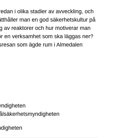
edan i olika stadier av avveckling, och
rätthåller man en god säkerhetskultur på
g av reaktorer och hur motiverar man
 för en verksamhet som ska läggas ner?
ngsresan som ägde rum i Almedalen
yndigheten
rålsäkerhetsmyndigheten
ndigheten