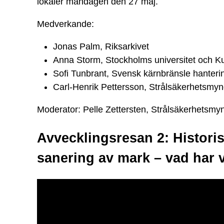
lokaler måndagen den 27 maj.
Medverkande:
Jonas Palm, Riksarkivet
Anna Storm, Stockholms universitet och K
Sofi Tunbrant, Svensk kärnbränsle hanteri
Carl-Henrik Pettersson, Strålsäkerhetsmyn
Moderator: Pelle Zettersten, Strålsäkerhetsmy
Avvecklingsresan 2: Histori
sanering av mark – vad har v