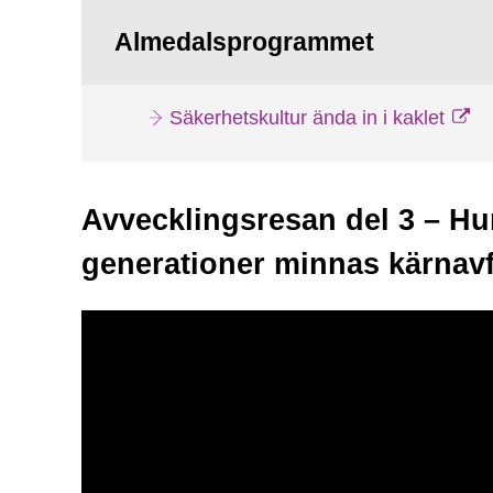
Almedalsprogrammet
Säkerhetskultur ända in i kaklet
Avvecklingsresan del 3 – Hu
generationer minnas kärnavf