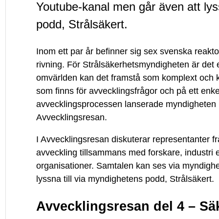
Youtube-kanal men går även att lyss
en
podd, Strålsäkert.
samtalsserie
Inom ett par år befinner sig sex svenska reaktor
rivning. För Strålsäkerhetsmyndigheten är det e
omvärlden kan det framstå som komplext och ko
som finns för avvecklingsfrågor och på ett enke
avvecklingsprocessen lanserade myndigheten 
Avvecklingsresan.
I Avvecklingsresan diskuterar representanter f
avveckling tillsammans med forskare, industri e
organisationer. Samtalen kan ses via myndigh
lyssna till via myndighetens podd, Strålsäkert.
Avvecklingsresan del 4 – Säk