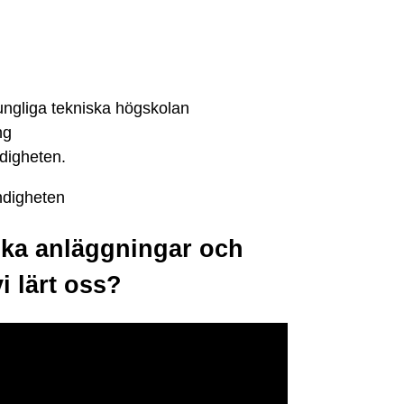
ungliga tekniska högskolan
ng
digheten.
ndigheten
ska anläggningar och
i lärt oss?