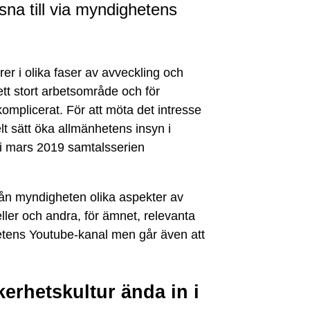
na till via myndighetens
er i olika faser av avveckling och
tt stort arbetsområde och för
mplicerat. För att möta det intresse
lt sätt öka allmänhetens insyn i
i mars 2019 samtalsserien
rån myndigheten olika aspekter av
ller och andra, för ämnet, relevanta
etens Youtube-kanal men går även att
erhetskultur ända in i