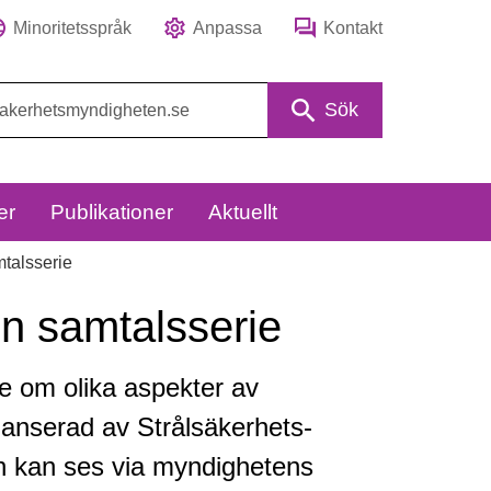
Minoritetsspråk
Anpassa
Kontakt
Sök
er
Publikationer
Aktuellt
talsserie
n samtalsserie
e om olika aspekter av
lanserad av Strål­säkerhets­
n kan ses via myndighetens